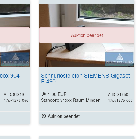
ls
Auktion beendet
box 904
Schnurlostelefon SIEMENS Gigaset
E 490
1,00 EUR
A-ID: 81349
A-ID: 81350
Standort: 31xxx Raum Minden
17pv1275-056
17pv1275-057
Auktion beendet