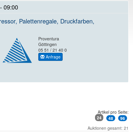
- 09:00
ssor, Palettenregale, Druckfarben,
Proventura
Göttingen
05 51 / 21 40 0
Anfrage
Artikel pro Seite:
24
48
96
Auktionen gesamt: 21