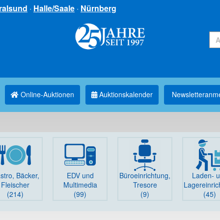
ralsund
·
Halle/Saale
·
Nürnberg
Online-Auktionen
Auktionskalender
Newsletter­anm
stro, Bäcker,
EDV und
Büro­einrichtung,
Laden- 
Fleischer
Multimedia
Tresore
Lager­einri
(214)
(99)
(9)
(45)