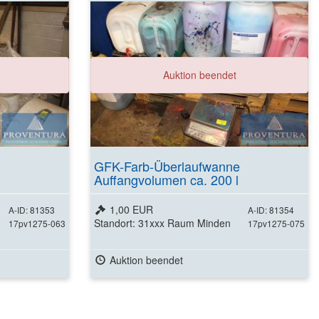
Weitere Details
Auktion beendet
ansehen
GFK-Farb-Überlaufwanne
Auffangvolumen ca. 200 l
1,00 EUR
A-ID: 81353
A-ID: 81354
Standort: 31xxx Raum Minden
17pv1275-063
17pv1275-075
Auktion beendet