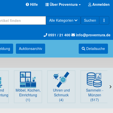
Hilfe
Über Proventura
Anmelden
Alle Kategorien
Suchen
0551 / 21 400
info@proventura.de
eldung
Auktions­archiv
Detailsuche
und
Möbel, Küchen,
Uhren und
Sammeln -
chtung
Einrichtung
Schmuck
Münzen
(1)
(4)
(517)