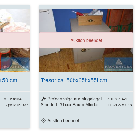
Auktion beendet
 150 cm
Tresor ca. 50bx65hx55t cm
Preisanzeige nur eingeloggt
A-ID: 81340
A-ID: 81341
Standort: 31xxx Raum Minden
17pv1275-037
17pv1275-038
Auktion beendet