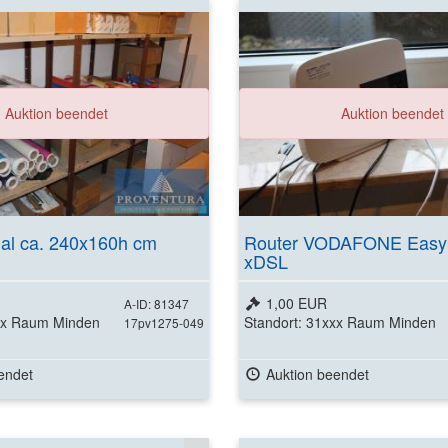
Weitere Detai
Auktion beendet
Auktion beendet
ansehen
al ca. 240x160h cm
Router VODAFONE Easy
xDSL
1,00 EUR
A-ID: 81347
xxx Raum Minden
Standort: 31xxx Raum Minden
17pv1275-049
endet
Auktion beendet