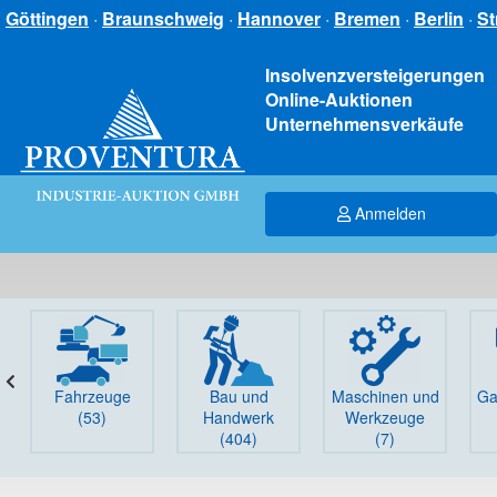
Göttingen
·
Braunschweig
·
Hannover
·
Bremen
·
Berlin
·
St
Insolvenzversteigerungen
Online-Auktionen
Unternehmensverkäufe
Anmelden
Fahrzeuge
Bau und
Maschinen und
Ga
(53)
Handwerk
Werkzeuge
(404)
(7)