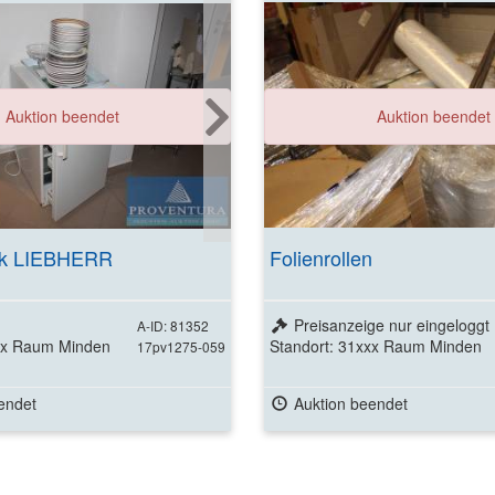
Auktion beendet
Auktion beendet
nk LIEBHERR
Folienrollen
Preisanzeige nur eingeloggt
A-ID: 81352
xxx Raum Minden
Standort: 31xxx Raum Minden
17pv1275-059
endet
Auktion beendet