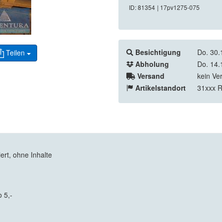
ID: 81354
| 17pv1275-075
Besichtigung
Do. 30.
Teilen
Abholung
Do. 14.
Versand
kein Ve
Artikelstandort
31xxx 
rt, ohne Inhalte
 5,-