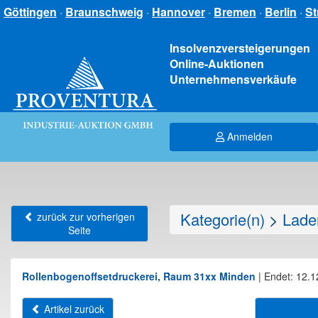
Göttingen
·
Braunschweig
·
Hannover
·
Bremen
·
Berlin
·
St
Insolvenzversteigerungen
Online-Auktionen
Unternehmensverkäufe
Anmelden
Kategorie(n)
>
Lade
zurück zur vorherigen
Seite
Rollenbogenoffsetdruckerei, Raum 31xx Minden
|
Endet: 12.1
Artikel zurück