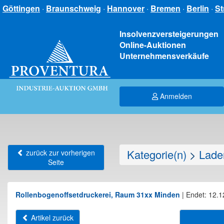
Göttingen
·
Braunschweig
·
Hannover
·
Bremen
·
Berlin
·
St
Insolvenzversteigerungen
Online-Auktionen
Unternehmensverkäufe
Anmelden
Kategorie(n)
>
Lade
zurück zur vorherigen
Seite
Rollenbogenoffsetdruckerei, Raum 31xx Minden
|
Endet: 12.1
Artikel zurück