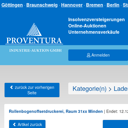
Göttingen
·
Braunschweig
·
Hannover
·
Bremen
·
Berlin
·
St
Insolvenzversteigerungen
Online-Auktionen
Unternehmensverkäufe
Anmelden
Kategorie(n)
>
Lade
zurück zur vorherigen
Seite
Rollenbogenoffsetdruckerei, Raum 31xx Minden
|
Endet: 12.1
Artikel zurück