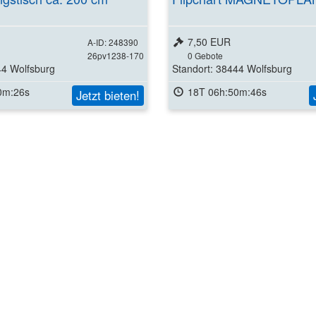
7,50 EUR
A-ID: 248390
26pv1238-170
0
Gebote
44 Wolfsburg
Standort: 38444 Wolfsburg
0m:25s
18T 06h:50m:45s
Jetzt bieten!
Weitere Detai
ansehen