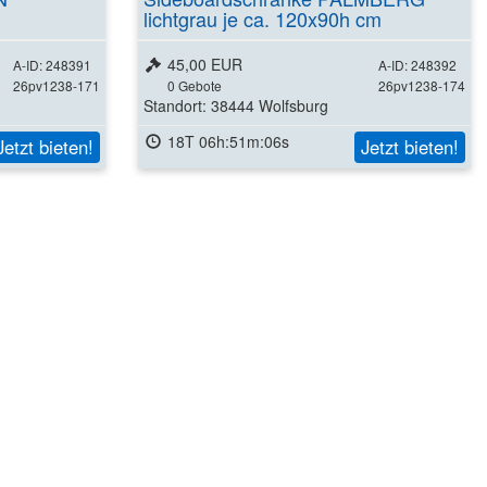
lichtgrau je ca. 120x90h cm
45,00 EUR
A-ID: 248391
A-ID: 248392
26pv1238-171
0
Gebote
26pv1238-174
Standort: 38444 Wolfsburg
18T 06h:51m:05s
Jetzt bieten!
Jetzt bieten!
ls