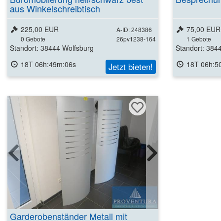
aus Winkelschreibtisch
225,00 EUR
75,00 EUR
A-ID: 248386
0
Gebote
26pv1238-164
1
Gebote
Standort: 38444 Wolfsburg
Standort: 384
18T 06h:49m:05s
18T 06h:5
Jetzt bieten!
Garderobenständer Metall mit