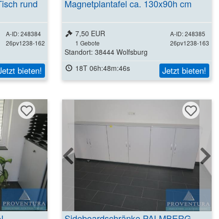
Tisch rund
Magnetplantafel ca. 130x90h cm
7,50 EUR
A-ID: 248384
A-ID: 248385
26pv1238-162
1
Gebote
26pv1238-163
Standort: 38444 Wolfsburg
18T 06h:48m:45s
Jetzt bieten!
Jetzt bieten!
Weitere Details
ansehen
N
Sideboardschränke PALMBERG