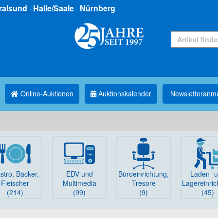
ralsund
·
Halle/Saale
·
Nürnberg
Online-Auktionen
Auktionskalender
Newsletter­anm
stro, Bäcker,
EDV und
Büro­einrichtung,
Laden- 
Fleischer
Multimedia
Tresore
Lager­einri
(214)
(99)
(9)
(45)