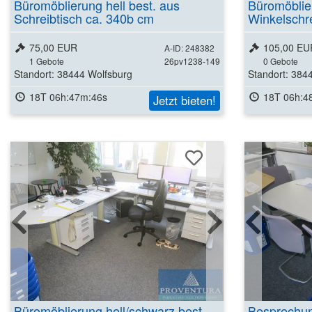
Büromöblierung hell best. aus
Büromöblier
Schreibtisch ca. 340b cm
Winkelschr
75,00 EUR
105,00 EU
A-ID: 248382
1
Gebote
26pv1238-149
0
Gebote
Standort: 38444 Wolfsburg
Standort: 384
18T 06h:47m:45s
18T 06h:4
Jetzt bieten!
Büromöblierung hell/schwarz best
Besprechun