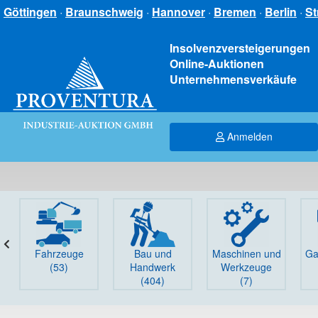
Göttingen
·
Braunschweig
·
Hannover
·
Bremen
·
Berlin
·
St
Insolvenzversteigerungen
Online-Auktionen
Unternehmensverkäufe
Anmelden
Fahrzeuge
Bau und
Maschinen und
Ga
(53)
Handwerk
Werkzeuge
(404)
(7)