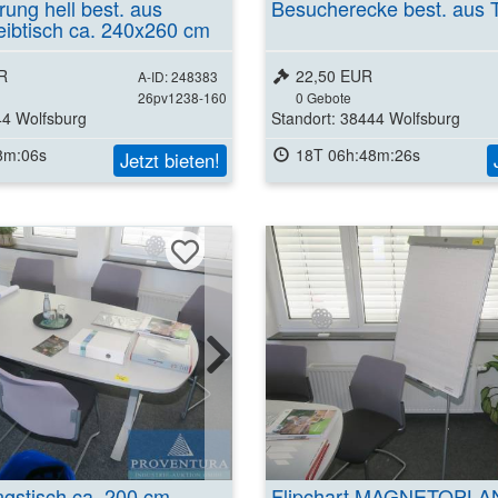
ung hell best. aus
Besucherecke best. aus 
eibtisch ca. 240x260 cm
R
22,50 EUR
A-ID: 248383
26pv1238-160
0
Gebote
44 Wolfsburg
Standort: 38444 Wolfsburg
8m:05s
18T 06h:48m:25s
Jetzt bieten!
gstisch ca. 200 cm
Flipchart MAGNETOPLA