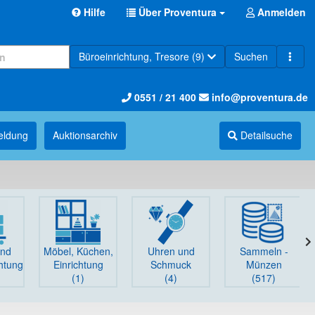
Hilfe
Über Proventura
Anmelden
Büroeinrichtung, Tresore (9)
Suchen
0551 / 21 400
info@proventura.de
eldung
Auktions­archiv
Detailsuche
und
Möbel, Küchen,
Uhren und
Sammeln -
chtung
Einrichtung
Schmuck
Münzen
(1)
(4)
(517)