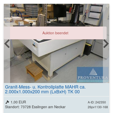
Auktion beendet
Granit-Mess- u. Kontrollplatte MAHR ca.
2.000x1.000x200 mm (LxBxH) TK 00
1,00 EUR
A-ID: 242350
Standort: 73728 Esslingen am Neckar
26pv1130-168