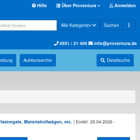
Hilfe
Über Proventura
Anmelden
Alle Kategorien
Suchen
0551 / 21 400
info@proventura.de
eldung
Auktions­archiv
Detailsuche
stregale, Materialrollwägen, etc.
|
Endet: 29.04.2026 -