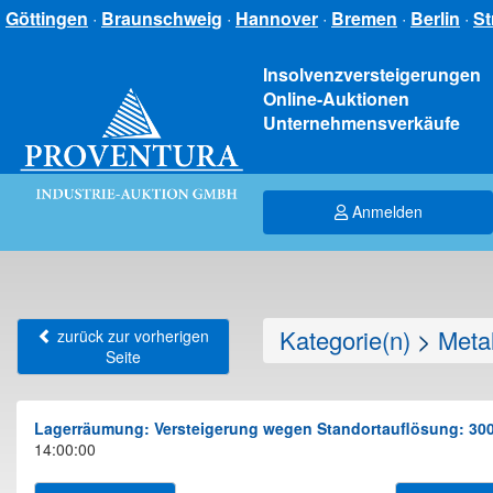
Göttingen
·
Braunschweig
·
Hannover
·
Bremen
·
Berlin
·
St
Insolvenzversteigerungen
Online-Auktionen
Unternehmensverkäufe
Anmelden
Kategorie(n)
>
Meta
zurück zur vorherigen
Seite
Lagerräumung: Versteigerung wegen Standortauflösung: 300 P
14:00:00