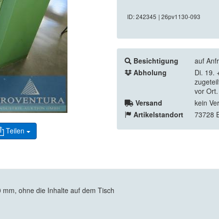
ID: 242345
| 26pv1130-093
Besichtigung
auf Anf
Abholung
Di. 19.
zugetei
vor Ort.
Versand
kein Ve
Artikelstandort
73728 E
Teilen
0 mm, ohne die Inhalte auf dem Tisch