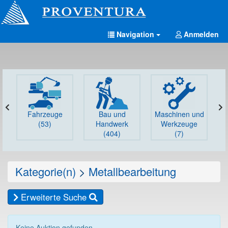
Navigation
Anmelden
Fahrzeuge
Bau und
Maschinen und
G
(53)
Handwerk
Werkzeuge
(404)
(7)
Kategorie(n)
>
Metallbearbeitung
Erweiterte Suche
Keine Auktion gefunden