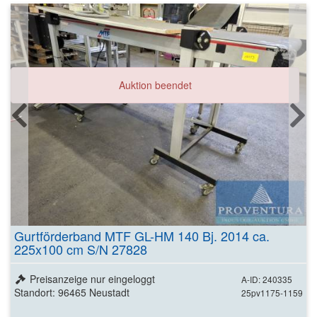
Auktion beendet
Gurtförderband MTF GL-HM 140 Bj. 2014 ca.
225x100 cm S/N 27828
Preisanzeige nur eingeloggt
A-ID: 240335
Standort: 96465 Neustadt
25pv1175-1159