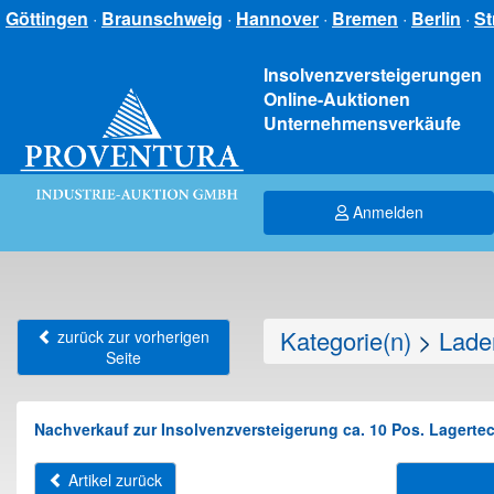
Göttingen
·
Braunschweig
·
Hannover
·
Bremen
·
Berlin
·
St
Insolvenzversteigerungen
Online-Auktionen
Unternehmensverkäufe
Anmelden
Kategorie(n)
>
Lade
zurück zur vorherigen
Seite
Nachverkauf zur Insolvenzversteigerung ca. 10 Pos. Lagertec
Artikel zurück