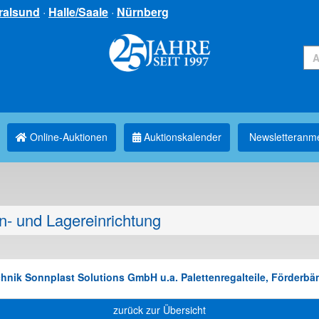
ralsund
·
Halle/Saale
·
Nürnberg
Online-Auktionen
Auktionskalender
Newsletter­anm
n- und Lagereinrichtung
hnik Sonnplast Solutions GmbH u.a. Palettenregalteile, Förderbän
zurück zur Übersicht