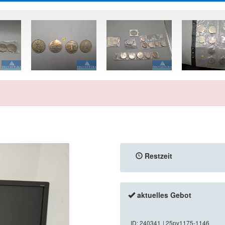
Restzeit
aktuelles Gebot
ID: 240341
| 25pv1175-1146