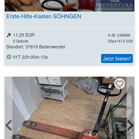
Erste-Hilfe-Kasten SÖHNGEN
11,25 EUR
A-ID: 248988
0
Gebote
25pv1413-029
Standort: 37619 Bodenwerder
01T 22h:00m:11s
Jetzt bieten!