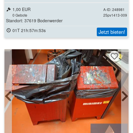
1,00 EUR
A-ID: 248981
0
Gebote
25pv1413-009
Standort: 37619 Bodenwerder
01T 21h:57m:51s
Jetzt bieten!