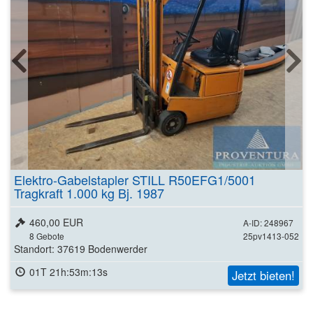
Elektro-Gabelstapler STILL R50EFG1/5001
Tragkraft 1.000 kg Bj. 1987
460,00 EUR
A-ID: 248967
8
Gebote
25pv1413-052
Standort: 37619 Bodenwerder
01T 21h:53m:11s
Jetzt bieten!