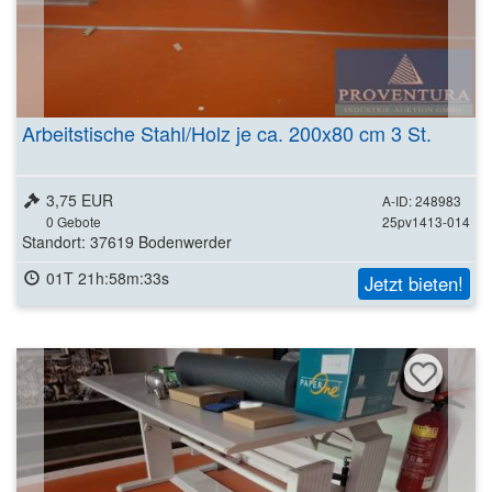
Arbeitstische Stahl/Holz je ca. 200x80 cm 3 St.
3,75 EUR
A-ID: 248983
0
Gebote
25pv1413-014
Standort: 37619 Bodenwerder
01T 21h:58m:31s
Jetzt bieten!