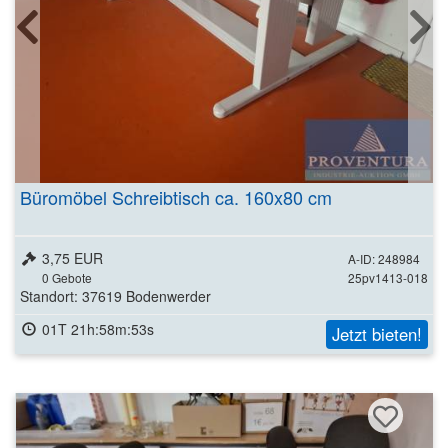
Büromöbel Schreibtisch ca. 160x80 cm
3,75 EUR
A-ID: 248984
0
Gebote
25pv1413-018
Standort: 37619 Bodenwerder
01T 21h:58m:51s
Jetzt bieten!