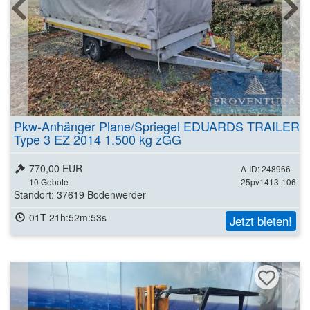
Pkw-Anhänger Plane/Spriegel EDUARDS TRAILER
Type 3 EZ 2014 1.500 kg zGG
770,00 EUR
A-ID: 248966
10
Gebote
25pv1413-106
Standort: 37619 Bodenwerder
01T 21h:52m:51s
Jetzt bieten!