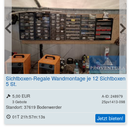
Sichtboxen-Regale Wandmontage je 12 Sichtboxen
5 St.
5,00 EUR
A-ID: 248979
3
Gebote
25pv1413-098
Standort: 37619 Bodenwerder
01T 21h:57m:11s
Jetzt bieten!