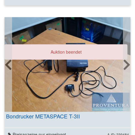
Auktion beendet
Bondrucker METASPACE T-3II
Preisanzeige nur eingeloggt
A-ID: 239484