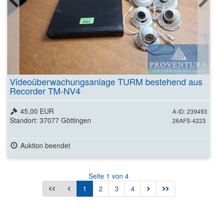
Videoüberwachungsanlage TURM bestehend aus
Recorder TM-NV4
45,00 EUR
A-ID: 239493
Standort: 37077 Göttingen
26AFS-4223
Auktion beendet
Seite 1 von 4
1
2
3
4