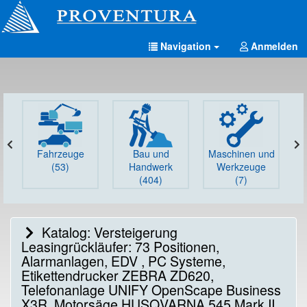
Navigation
Anmelden
Fahrzeuge
Bau und
Maschinen und
G
(53)
Handwerk
Werkzeuge
(404)
(7)
Katalog: Versteigerung
Leasingrückläufer: 73 Positionen,
Alarmanlagen, EDV , PC Systeme,
Etikettendrucker ZEBRA ZD620,
Telefonanlage UNIFY OpenScape Business
X3R, Motorsäge HUSQVARNA 545 Mark II