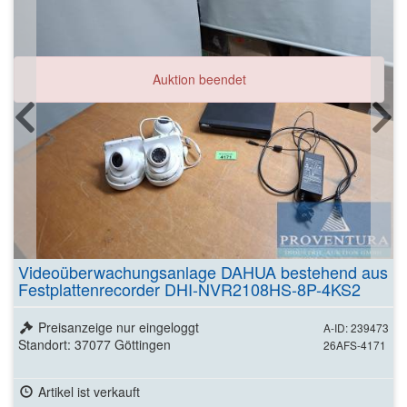
Auktion beendet
Videoüberwachungsanlage DAHUA bestehend aus
Festplattenrecorder DHI-NVR2108HS-8P-4KS2
Preisanzeige nur eingeloggt
A-ID: 239473
Standort: 37077 Göttingen
26AFS-4171
Artikel ist verkauft