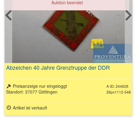
Auktion beendet
Abzeichen 40 Jahre Grenztruppe der DDR
Preisanzeige nur eingeloggt
A-ID: 244626
Standort: 37077 Göttingen
26pv1112-548
Artikel ist verkauft