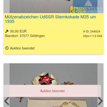
Mützenabzeichen UdSSR Sternkokade M35 um
1935
30,00 EUR
A-ID: 244624
Standort: 37077 Göttingen
26pv1112-546
Auktion beendet
Auktion beendet