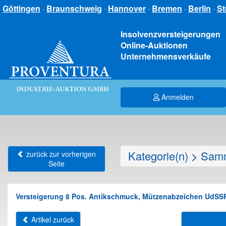
Göttingen
·
Braunschweig
·
Hannover
·
Bremen
·
Berlin
·
St
Insolvenzversteigerungen
Online-Auktionen
Unternehmensverkäufe
Anmelden
Kategorie(n)
>
Samm
zurück zur vorherigen
Seite
Versteigerung 8 Pos. Antikschmuck, Mützenabzeichen UdSSR
Artikel zurück