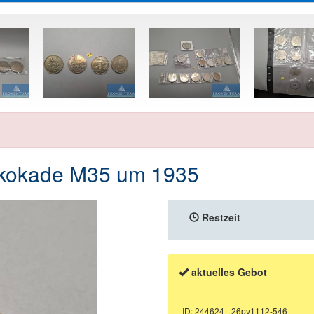
kokade M35 um 1935
Restzeit
aktuelles Gebot
ID: 244624
| 26pv1112-546