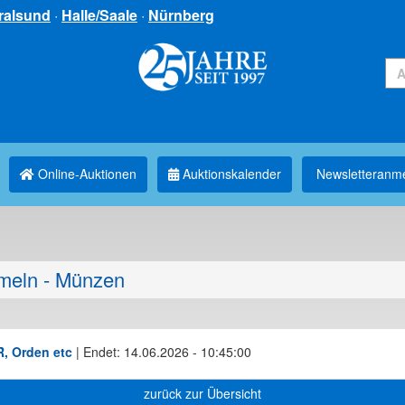
ralsund
·
Halle/Saale
·
Nürnberg
Online-Auktionen
Auktionskalender
Newsletter­anm
eln - Münzen
, Orden etc
|
Endet: 14.06.2026 - 10:45:00
zurück zur Übersicht