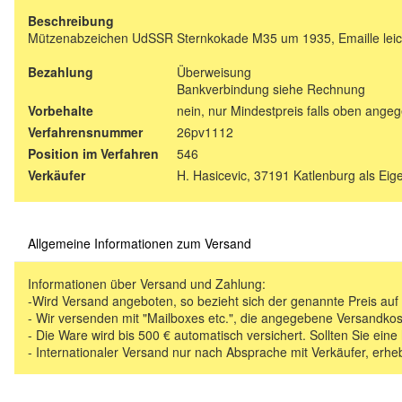
Beschreibung
Mützenabzeichen UdSSR Sternkokade M35 um 1935, Emaille leic
Bezahlung
Überweisung
Bankverbindung siehe Rechnung
Vorbehalte
nein, nur Mindestpreis falls oben ange
Verfahrensnummer
26pv1112
Position im Verfahren
546
Verkäufer
H. Hasicevic, 37191 Katlenburg als Ei
Allgemeine Informationen zum Versand
Informationen über Versand und Zahlung:
-Wird Versand angeboten, so bezieht sich der genannte Preis au
- Wir versenden mit "Mailboxes etc.", die angegebene Versandkos
- Die Ware wird bis 500 € automatisch versichert. Sollten Sie eine
- Internationaler Versand nur nach Absprache mit Verkäufer, erhe