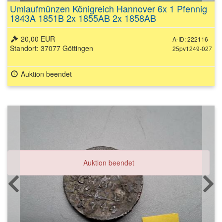
Umlaufmünzen Königreich Hannover 6x 1 Pfennig
1843A 1851B 2x 1855AB 2x 1858AB
20,00 EUR
A-ID: 222116
Standort: 37077 Göttingen
25pv1249-027
Auktion beendet
Auktion beendet