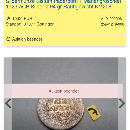
Silbermünze Bistum Paderborn 1 Mariengroschen
1723 ACP Silber 0.94 gr Rauhgewicht KM206
10,00 EUR
A-ID: 222098
Standort: 37077 Göttingen
25pv1249-006
Auktion beendet
Auktion beendet