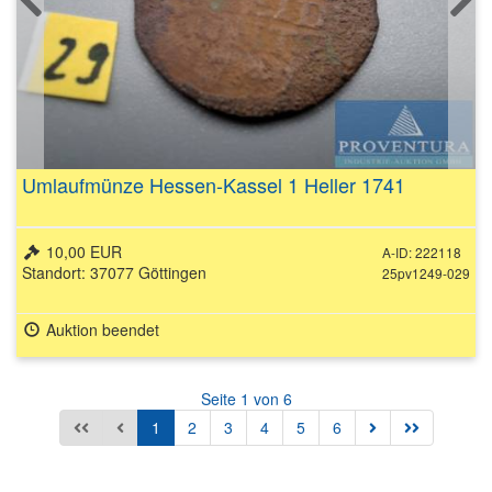
Umlaufmünze Hessen-Kassel 1 Heller 1741
10,00 EUR
A-ID: 222118
Standort: 37077 Göttingen
25pv1249-029
Auktion beendet
Seite 1 von 6
1
2
3
4
5
6