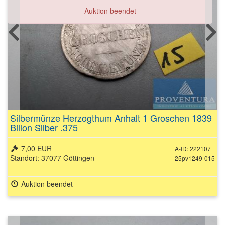
Auktion beendet
Silbermünze Herzogthum Anhalt 1 Groschen 1839
Billon Silber .375
7,00 EUR
A-ID: 222107
Standort: 37077 Göttingen
25pv1249-015
Auktion beendet