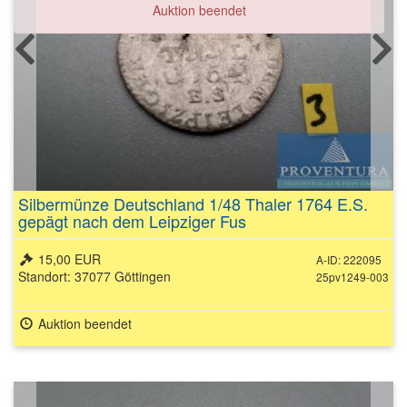
Auktion beendet
Silbermünze Deutschland 1/48 Thaler 1764 E.S.
gepägt nach dem Leipziger Fus
15,00 EUR
A-ID: 222095
Standort: 37077 Göttingen
25pv1249-003
Auktion beendet