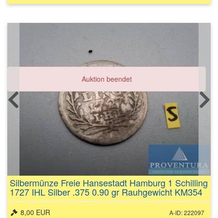
Auktion beendet
Silbermünze Freie Hansestadt Hamburg 1 Schilling
1727 IHL Silber .375 0.90 gr Rauhgewicht KM354
8,00 EUR
A-ID: 222097