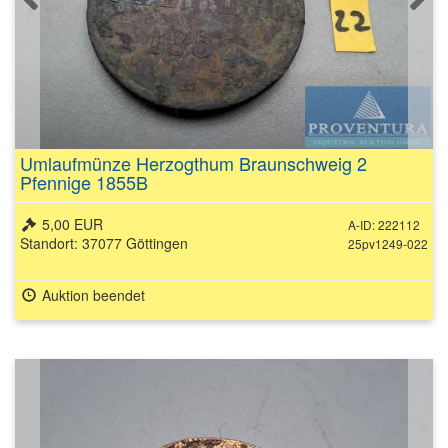
Umlaufmünze Herzogthum Braunschweig 2
Pfennige 1855B
5,00 EUR
A-ID: 222112
Standort: 37077 Göttingen
25pv1249-022
Auktion beendet