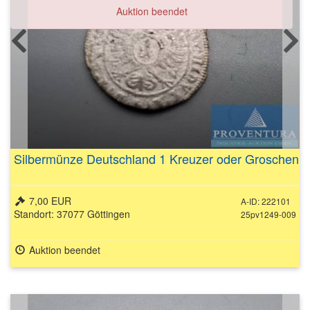
Auktion beendet
Silbermünze Deutschland 1 Kreuzer oder Groschen
7,00 EUR
A-ID: 222101
Standort: 37077 Göttingen
25pv1249-009
Auktion beendet