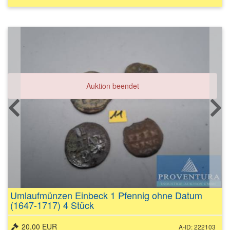
Auktion beendet
Umlaufmünzen Einbeck 1 Pfennig ohne Datum
(1647-1717) 4 Stück
20,00 EUR
A-ID: 222103