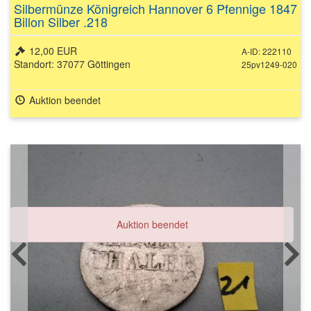
Silbermünze Königreich Hannover 6 Pfennige 1847
Billon Silber .218
12,00 EUR
A-ID: 222110
Standort: 37077 Göttingen
25pv1249-020
Auktion beendet
Auktion beendet