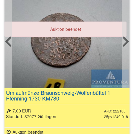
Auktion beendet
Umlaufmünze Braunschweig-Wolfenbüttel 1
Pfenning 1730 KM780
7,00 EUR
A-ID: 222108
Standort: 37077 Göttingen
25pv1249-018
Auktion beendet