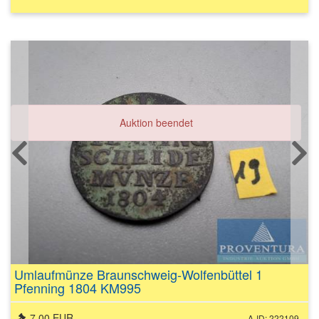
Auktion beendet
Umlaufmünze Braunschweig-Wolfenbüttel 1
Pfenning 1804 KM995
7,00 EUR
A-ID: 222109