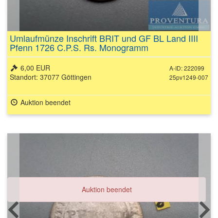
Umlaufmünze Inschrift BRIT und GF BL Land IIII
Pfenn 1726 C.P.S. Rs. Monogramm
6,00 EUR
A-ID: 222099
Standort: 37077 Göttingen
25pv1249-007
Auktion beendet
Auktion beendet