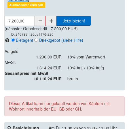
Auktion unter Vorbehalt
Jetzt bieten!
(nächster Gebotsschritt
7.200,00 EUR
)
ID: 246789
| 26pv1176-220
Bietagent
Direktgebot
(siehe Hilfe)
Aufgeld
1.296,00 EUR
18% vom Warenwert
MwSt.
1.614,24 EUR
19% Art. / 19% Aufg
Gesamtpreis mit MwSt
10.110,24 EUR
brutto
Dieser Artikel kann nur gekauft werden von Käufern mit
Wohnort innerhalb der EU, GB oder CH.
Besichtigung
Am Di. 11.08.26 von 9:00 - 11:00 Uhr,