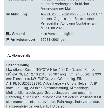
nur nach vorheriger schriftlicher
Anmeldung per Mail
Abholung
Am Di. 25.08.2026 von 9:00 - 12:00 Uhr
da sein. Organisieren Sie sich eine
Verladehilfe. Abholung Container am
Mi. 26.08.2026
Versand
kein Versand möglich
Artikelstandort
37081 Göttingen
Auktionsdetails
Beschreibung
Lkw offener Kasten TOYOTA Hilux 2.4 l D-4D, amtl. Kennz.
GÖ-DA 79, EZ 12.10.2018, 98.987 abgl. Km (24.06.26), 2.393
cm³ Diesel, 110 kW, EURO6, zul. GG 3.80 kg, FIN:
AHTKB3CB202362890, Außenfarbe weiß, Stahlfelgen, AHK
max. 3.500 kg, 2-Sitzer, Stoffausstattung, Klimaanlage,
Multifunktionsradio, gute Grbrauchsspuren am gesamten
Fahrzeug, 1 Schlüssel, Zündschloss hat defekt Schlüssel lässt
sich manchmal nicht rausziehen, Fahrzeugschein vorhanden,
Fahrzeugbrief bei der Bank, HU 09/26