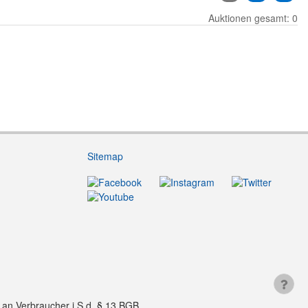
Auktionen gesamt: 0
Sitemap
f an Verbraucher i.S.d. § 13 BGB.