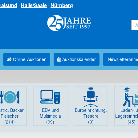
ralsund
·
Halle/Saale
·
Nürnberg
Online-Auktionen
Auktionskalender
Newsletter­anm
stro, Bäcker,
EDV und
Büro­einrichtung,
Laden- 
Fleischer
Multimedia
Tresore
Lager­einri
(214)
(99)
(9)
(45)