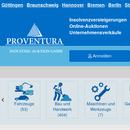
Göttingen
·
Braunschweig
·
Hannover
·
Bremen
·
Berlin
·
St
Insolvenzversteigerungen
Online-Auktionen
Unternehmensverkäufe
Anmelden
Fahrzeuge
Bau und
Maschinen und
Ga
(53)
Handwerk
Werkzeuge
(404)
(7)