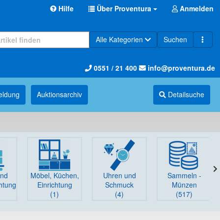
Hilfe
Über Proventura
Anmelden
Alle Kategorien
Suchen
0551 / 21 400
info@proventura.de
eldung
Auktions­archiv
Detailsuche
und
Möbel, Küchen,
Uhren und
Sammeln -
chtung
Einrichtung
Schmuck
Münzen
(1)
(4)
(517)