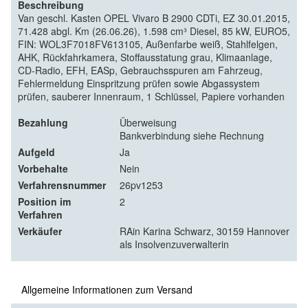
Beschreibung
Van geschl. Kasten OPEL Vivaro B 2900 CDTi, EZ 30.01.2015,
71.428 abgl. Km (26.06.26), 1.598 cm³ Diesel, 85 kW, EURO5,
FIN: WOL3F7018FV613105, Außenfarbe weiß, Stahlfelgen,
AHK, Rückfahrkamera, Stoffausstatung grau, Klimaanlage,
CD-Radio, EFH, EASp, Gebrauchsspuren am Fahrzeug,
Fehlermeldung Einspritzung prüfen sowie Abgassystem
prüfen, sauberer Innenraum, 1 Schlüssel, Papiere vorhanden
Bezahlung
Überweisung
Bankverbindung siehe Rechnung
Aufgeld
Ja
Vorbehalte
Nein
Verfahrensnummer
26pv1253
Position im
2
Verfahren
Verkäufer
RAin Karina Schwarz, 30159 Hannover
als Insolvenzuverwalterin
Allgemeine Informationen zum Versand