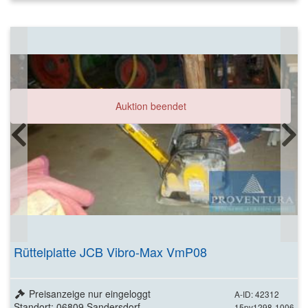
Auktion beendet
Rüttelplatte JCB Vibro-Max VmP08
Preisanzeige nur eingeloggt
A-ID: 42312
Standort: 06809 Sandersdorf
15pv1298-1006