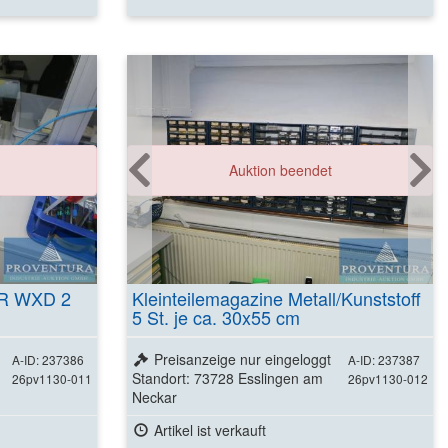
Auktion beendet
LER WXD 2
Kleinteilemagazine Metall/Kunststoff
5 St. je ca. 30x55 cm
Preisanzeige nur eingeloggt
A-ID: 237386
A-ID: 237387
Standort: 73728 Esslingen am
26pv1130-011
26pv1130-012
Neckar
Artikel ist verkauft