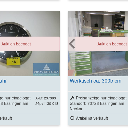
Weitere Detai
Auktion beendet
Auktion beendet
ansehen
uhr
Werktisch ca. 300b cm
ge nur eingeloggt
Preisanzeige nur eingeloggt
A-ID: 237393
28 Esslingen am
Standort: 73728 Esslingen am
26pv1130-018
Neckar
verkauft
Artikel ist verkauft