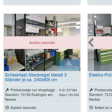
Auktion beendet
Schwerlast-Steckregal Metall 3
Elektro-Prü
Ständer je ca. 240x60t cm
Preisanzeige nur eingeloggt
Preisanzei
A-ID: 237384
Standort: 73728 Esslingen am
Standort: 737
26pv1130-009
Neckar
Neckar
Auktion beendet
Artikel ist 