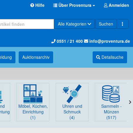
Hilfe
Über Proventura
Anmelden
Alle Kategorien
Suchen
0551 / 21 400
info@proventura.de
eldung
Auktions­archiv
Detailsuche
und
Möbel, Küchen,
Uhren und
Sammeln -
chtung
Einrichtung
Schmuck
Münzen
(1)
(4)
(517)