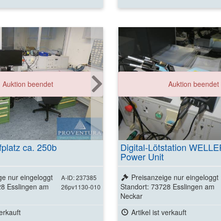
Auktion beendet
Auktion beendet
fplatz ca. 250b
Digital-Lötstation WEL
Power Unit
ge nur eingeloggt
Preisanzeige nur eingeloggt
A-ID: 237385
28 Esslingen am
Standort: 73728 Esslingen am
26pv1130-010
Neckar
verkauft
Artikel ist verkauft