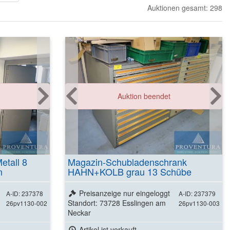
Auktionen gesamt: 298
Auktion beendet
etall 8
Magazin-Schubladenschrank
m
HAHN+KOLB grau 13 Schübe
Preisanzeige nur eingeloggt
A-ID: 237378
A-ID: 237379
Standort: 73728 Esslingen am
26pv1130-002
26pv1130-003
Neckar
Artikel ist verkauft