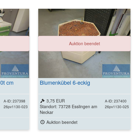
ls
Auktion beendet
70t cm
Blumenkübel 6-eckig
3,75 EUR
A-ID: 237398
A-ID: 237400
Standort: 73728 Esslingen am
26pv1130-023
26pv1130-025
Neckar
Auktion beendet