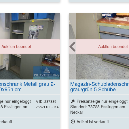
Auktion beendet
Auktion beendet
nschrank Metall grau 2-
Magazin-Schubladenschr
30x95h cm
grau/grün 5 Schübe
ge nur eingeloggt
Preisanzeige nur eingeloggt
A-ID: 237389
28 Esslingen am
Standort: 73728 Esslingen am
26pv1130-014
Neckar
verkauft
Artikel ist verkauft