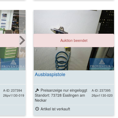
ls
Auktion beendet
Ausblaspistole
Preisanzeige nur eingeloggt
A-ID: 237394
A-ID: 237395
Standort: 73728 Esslingen am
26pv1130-019
26pv1130-020
Neckar
Artikel ist verkauft