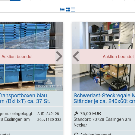
Auktion beendet
Auktion beendet
Transportboxen blau
Schwerlast-Steckregale M
m (BxHxT) ca. 37 St.
Ständer je ca. 240x60t c
ge nur eingeloggt
75,00 EUR
A-ID: 242128
28 Esslingen am
Standort: 73728 Esslingen am
26pv1130-332
Neckar
endet
Auktion beendet