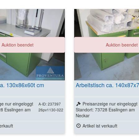
Weitere Detai
Auktion beendet
Auktion beendet
ansehen
ca. 130x86x60t cm
Arbeitstisch ca. 140x87x
ge nur eingeloggt
Preisanzeige nur eingeloggt
A-ID: 237397
28 Esslingen am
Standort: 73728 Esslingen am
26pv1130-022
Neckar
verkauft
Artikel ist verkauft