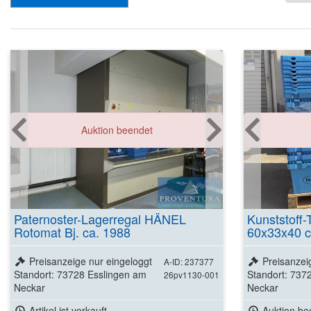
Auktion beendet
Paternoster-Lagerregal HÄNEL
Kunststoff-
Rotomat Bj. ca. 1988
60x33x40 c
Preisanzeige nur eingeloggt
Preisanzei
A-ID: 237377
Standort: 73728 Esslingen am
Standort: 737
26pv1130-001
Neckar
Neckar
Artikel ist verkauft
Auktion be