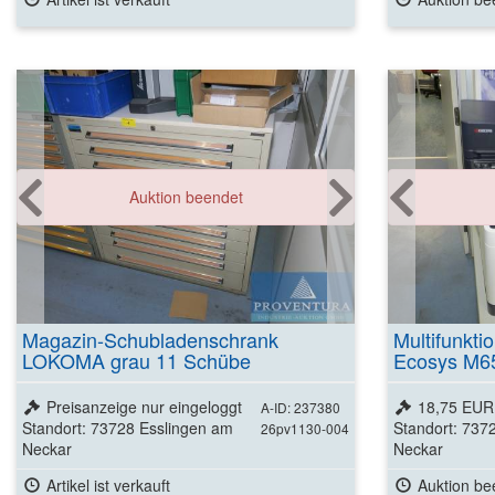
Auktion beendet
Magazin-Schubladenschrank
Multifunkt
LOKOMA grau 11 Schübe
Ecosys M
Preisanzeige nur eingeloggt
18,75 EUR
A-ID: 237380
Standort: 73728 Esslingen am
Standort: 737
26pv1130-004
Neckar
Neckar
Artikel ist verkauft
Auktion be