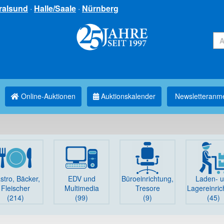
ralsund
·
Halle/Saale
·
Nürnberg
Online-Auktionen
Auktionskalender
Newsletter­anm
stro, Bäcker,
EDV und
Büro­einrichtung,
Laden- 
Fleischer
Multimedia
Tresore
Lager­einri
(214)
(99)
(9)
(45)