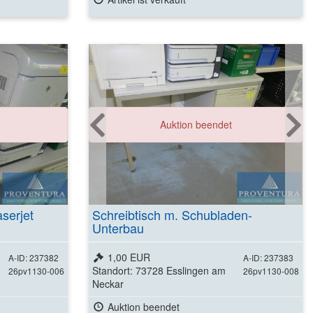
Weitere Details
Auktion beendet
ansehen
serjet
Schreibtisch m. Schubladen-
Unterbau
1,00 EUR
A-ID: 237382
A-ID: 237383
Standort: 73728 Esslingen am
26pv1130-006
26pv1130-008
Neckar
Auktion beendet