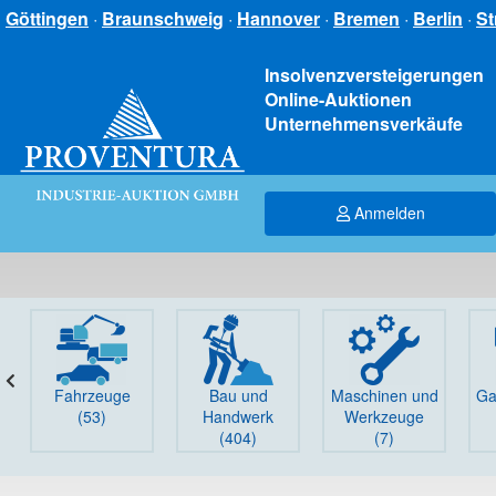
Göttingen
·
Braunschweig
·
Hannover
·
Bremen
·
Berlin
·
St
Insolvenzversteigerungen
Online-Auktionen
Unternehmensverkäufe
Anmelden
Fahrzeuge
Bau und
Maschinen und
Ga
(53)
Handwerk
Werkzeuge
(404)
(7)