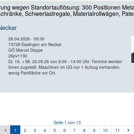
rung wegen Standortauflösung: 300 Positionen Metal
ränke, Schwerlastregale, Materialrollwägen, Patern
Neckar
28.04.2026 - 09:30
73728 Esslingen am Neckar
GÖ Marcel Deppe
26pv1130
Di. 19. + Mi. 20.05.26 von 9:00 - 14:00 Uhr. Termine werden
Ihnen zugeteilt. Maschinen im UG nur 1 Aufzug vorhanden,
wenig Parkfläche vor Ort.
Seite 1 von 13
1
2
3
4
5
6
7
8
9
10
11