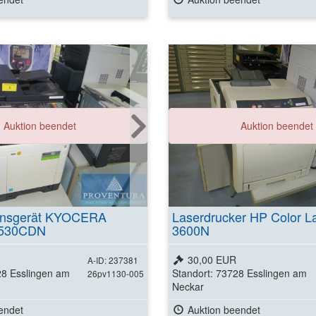
Auktion beendet
Auktion beendet
ionsgerät KYOCERA
Laserdrucker HP Color La
6530CDN
3600N
30,00 EUR
A-ID: 237381
28 Esslingen am
Standort: 73728 Esslingen am
26pv1130-005
Neckar
endet
Auktion beendet