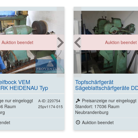
Auktion beendet
Auktion beendet
eifbock VEM
Topfschärfgerät
RK HEIDENAU Typ
Sägeblattschärfgeräte D
4
Fabrikation
ge nur eingeloggt
Preisanzeige nur eingeloggt
A-ID: 220754
036 Raum
Standort: 17036 Raum
25pv1174-015
urg
Neubrandenburg
endet
Auktion beendet