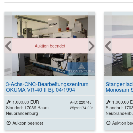
Auktion beendet
3-Achs-CNC-Bearbeitungszentrum
Stangenla
OKUMA VR-40 II Bj. 04/1994
Monosam SA
mm
1.000,00 EUR
1.000,00 
A-ID: 220745
Standort: 17036 Raum
Standort: 17
25pv1174-001
Neubrandenburg
Neubrandenb
Auktion beendet
Auktion be