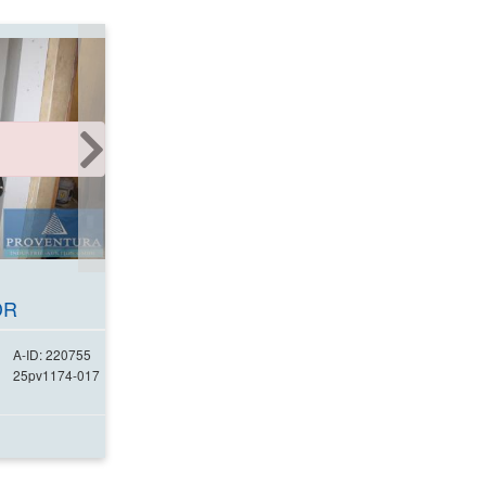
DR
A-ID: 220755
25pv1174-017