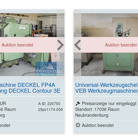
Auktion beendet
Auktion beendet
schine DECKEL FP4A
Universal-Werkzeugsche
ung DECKEL Contour 3E
VEB Werkzeugmaschinen
erung 6004 50 007302 1
SWU 250 I
EUR
Preisanzeige nur eingeloggt
A-ID: 220750
036 Raum
Standort: 17036 Raum
25pv1174-009
urg
Neubrandenburg
endet
Auktion beendet