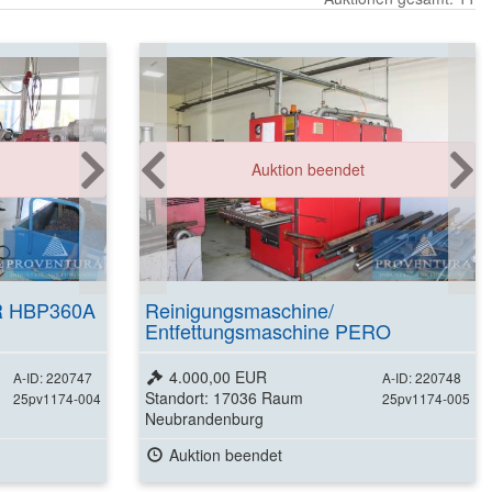
Auktion beendet
R HBP360A
Reinigungsmaschine/
Entfettungsmaschine PERO
D2500/073 GR OV-6067 Bj. 2001
4.000,00 EUR
A-ID: 220747
A-ID: 220748
Standort: 17036 Raum
25pv1174-004
25pv1174-005
Neubrandenburg
Auktion beendet