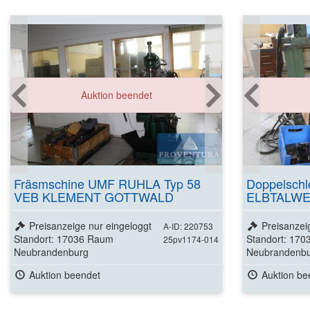
Auktion beendet
Fräsmschine UMF RUHLA Typ 58
Doppelschl
VEB KLEMENT GOTTWALD
ELBTALWE
SEPN 1.5p
Preisanzeige nur eingeloggt
Preisanzei
A-ID: 220753
Standort: 17036 Raum
Standort: 17
25pv1174-014
Neubrandenburg
Neubrandenb
Auktion beendet
Auktion be