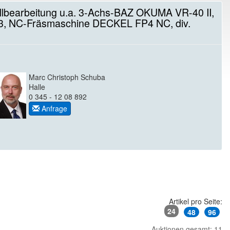
allbearbeitung u.a. 3-Achs-BAZ OKUMA VR-40 II,
 NC-Fräsmaschine DECKEL FP4 NC, div.
Marc Christoph Schuba
Halle
0 345 - 12 08 892
Anfrage
Artikel pro Seite:
24
48
96
Auktionen gesamt: 11