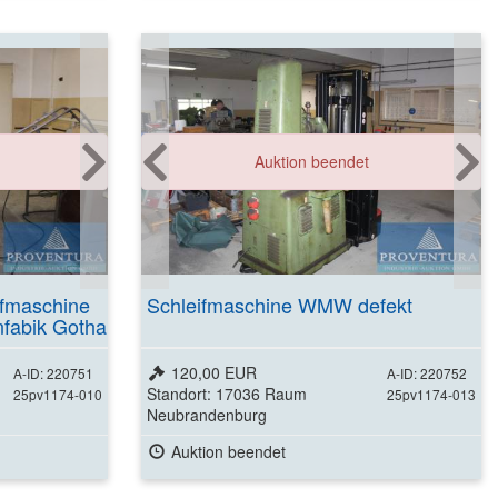
Auktion beendet
ifmaschine
Schleifmaschine WMW defekt
fabik Gotha
120,00 EUR
A-ID: 220751
A-ID: 220752
Standort: 17036 Raum
25pv1174-010
25pv1174-013
Neubrandenburg
Auktion beendet