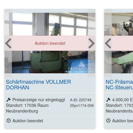
Auktion beendet
Schärfmaschine VOLLMER
NC-Fräsma
DORHAN
NC-Steuer
Anpasssteu
Preisanzeige nur eingeloggt
4.000,00 
A-ID: 220749
Standort: 17036 Raum
Standort: 17
25pv1174-006
Neubrandenburg
Neubrandenb
Auktion beendet
Auktion be