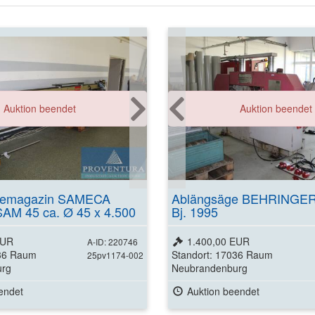
Auktion beendet
Auktion beendet
demagazin SAMECA
Ablängsäge BEHRINGE
M 45 ca. Ø 45 x 4.500
Bj. 1995
EUR
1.400,00 EUR
A-ID: 220746
036 Raum
Standort: 17036 Raum
25pv1174-002
urg
Neubrandenburg
endet
Auktion beendet