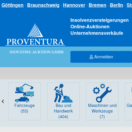
Göttingen
·
Braunschweig
·
Hannover
·
Bremen
·
Berlin
·
St
Insolvenzversteigerungen
Online-Auktionen
Unternehmensverkäufe
Anmelden
Fahrzeuge
Bau und
Maschinen und
Ga
(53)
Handwerk
Werkzeuge
(404)
(7)