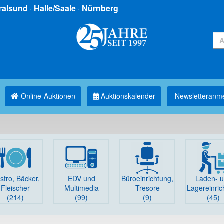
ralsund
·
Halle/Saale
·
Nürnberg
Online-Auktionen
Auktionskalender
Newsletter­anm
stro, Bäcker,
EDV und
Büro­einrichtung,
Laden- 
Fleischer
Multimedia
Tresore
Lager­einri
(214)
(99)
(9)
(45)