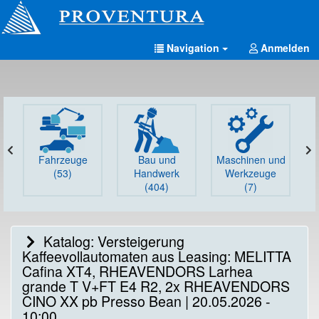
Navigation
Anmelden
Fahrzeuge
Bau und
Maschinen und
G
(53)
Handwerk
Werkzeuge
(404)
(7)
Katalog: Versteigerung
Kaffeevollautomaten aus Leasing: MELITTA
Cafina XT4, RHEAVENDORS Larhea
grande T V+FT E4 R2, 2x RHEAVENDORS
CINO XX pb Presso Bean | 20.05.2026 -
10:00