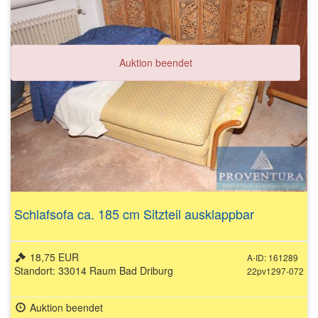
Auktion beendet
Schlafsofa ca. 185 cm Sitzteil ausklappbar
18,75 EUR
A-ID: 161289
Standort: 33014 Raum Bad Driburg
22pv1297-072
Auktion beendet