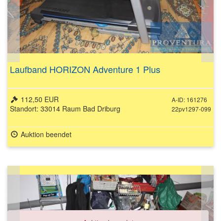
Laufband HORIZON Adventure 1 Plus
112,50 EUR
A-ID: 161276
Standort: 33014 Raum Bad Driburg
22pv1297-099
Auktion beendet