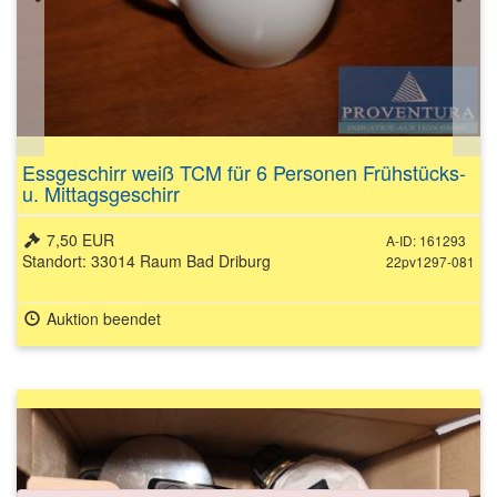
Essgeschirr weiß TCM für 6 Personen Frühstücks-
u. Mittagsgeschirr
7,50 EUR
A-ID: 161293
Standort: 33014 Raum Bad Driburg
22pv1297-081
Auktion beendet