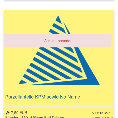
Auktion beendet
Porzellanteile KPM sowie No Name
7,50 EUR
A-ID: 161275
Standort: 33014 Raum Bad Driburg
22pv1297-079