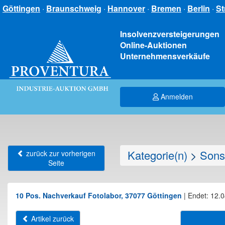
Göttingen
·
Braunschweig
·
Hannover
·
Bremen
·
Berlin
·
St
Insolvenzversteigerungen
Online-Auktionen
Unternehmensverkäufe
Anmelden
Kategorie(n)
>
Sons
zurück zur vorherigen
Seite
10 Pos. Nachverkauf Fotolabor, 37077 Göttingen
|
Endet: 12.0
Artikel zurück