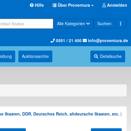
Hilfe
Über Proventura
Anmelden
Alle Kategorien
Suchen
0551 / 21 400
info@proventura.de
eldung
Auktions­archiv
Detailsuche
e Staaten, DDR, Deutsches Reich, altdeutsche Staaten, etc.
|