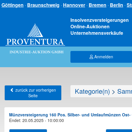
Göttingen
·
Braunschweig
·
Hannover
·
Bremen
·
Berlin
·
St
Insolvenzversteigerungen
Online-Auktionen
Unternehmensverkäufe
Anmelden
Kategorie(n)
>
Samm
zurück zur vorherigen
Seite
Münzversteigerung 160 Pos. Silber- und Umlaufmünzen Ost- u
Endet: 20.05.2025 - 10:00:00