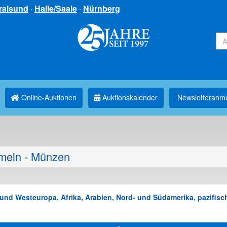
ralsund
·
Halle/Saale
·
Nürnberg
Online-Auktionen
Auktionskalender
Newsletter­anm
eln - Münzen
nd Westeuropa, Afrika, Arabien, Nord- und Südamerika, pazifisch