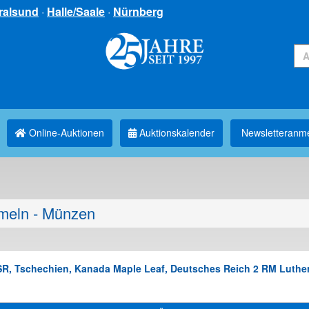
ralsund
·
Halle/Saale
·
Nürnberg
Online-Auktionen
Auktionskalender
Newsletter­anm
eln - Münzen
R, Tschechien, Kanada Maple Leaf, Deutsches Reich 2 RM Luther,