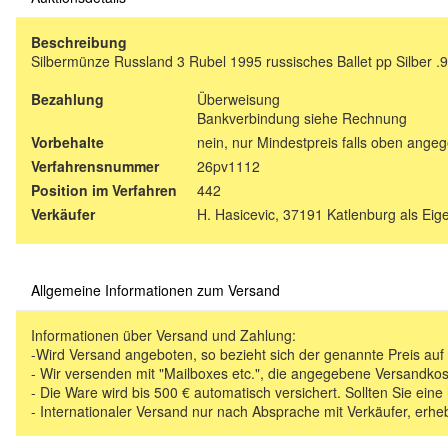
Beschreibung
Silbermünze Russland 3 Rubel 1995 russisches Ballet pp Silber .
Bezahlung
Überweisung
Bankverbindung siehe Rechnung
Vorbehalte
nein, nur Mindestpreis falls oben ange
Verfahrensnummer
26pv1112
Position im Verfahren
442
Verkäufer
H. Hasicevic, 37191 Katlenburg als Ei
Allgemeine Informationen zum Versand
Informationen über Versand und Zahlung:
-Wird Versand angeboten, so bezieht sich der genannte Preis au
- Wir versenden mit "Mailboxes etc.", die angegebene Versandkos
- Die Ware wird bis 500 € automatisch versichert. Sollten Sie eine
- Internationaler Versand nur nach Absprache mit Verkäufer, erhe