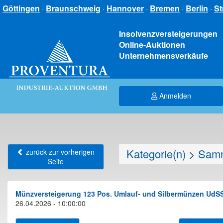
Göttingen
·
Braunschweig
·
Hannover
·
Bremen
·
Berlin
·
St
Insolvenzversteigerungen
Online-Auktionen
Unternehmensverkäufe
Anmelden
Kategorie(n)
>
Samm
zurück zur vorherigen
Seite
Münzversteigerung 123 Pos. Umlauf- und Silbermünzen UdSS
26.04.2026 - 10:00:00