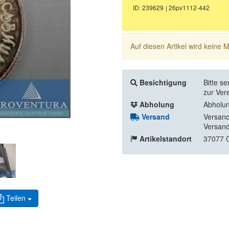
ID: 239629
| 26pv1112-442
Auf diesen Artikel wird keine
Besichtigung
Bitte s
zur Ver
Abholung
Abholun
Versand
Versand
Versand
Artikelstandort
37077 G
Teilen