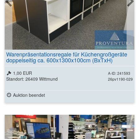
Warenpräsentationsregale für Küchengroßgeräte
doppelseitig ca. 600x1300x100cm (BxTxH)
1,00 EUR
A-ID: 241593
Standort: 26409 Wittmund
26pv1190-029
Auktion beendet