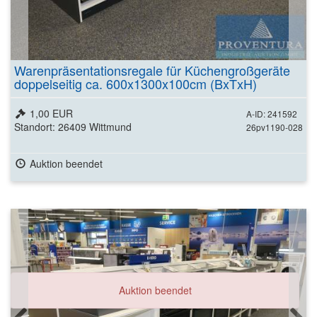
Warenpräsentationsregale für Küchengroßgeräte
doppelseitig ca. 600x1300x100cm (BxTxH)
1,00 EUR
A-ID: 241592
Standort: 26409 Wittmund
26pv1190-028
Auktion beendet
Auktion beendet