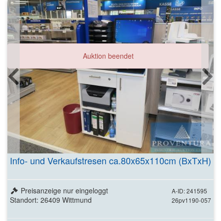
Auktion beendet
Info- und Verkaufstresen ca.80x65x110cm (BxTxH)
Preisanzeige nur eingeloggt
A-ID: 241595
Standort: 26409 Wittmund
26pv1190-057