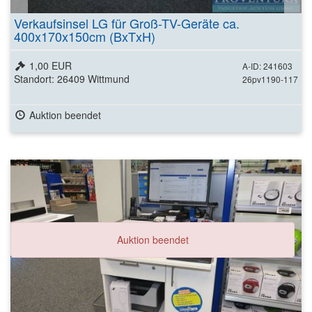
Verkaufsinsel LG für Groß-TV-Geräte ca.
400x170x150cm (BxTxH)
1,00 EUR
A-ID: 241603
Standort: 26409 Wittmund
26pv1190-117
Auktion beendet
Auktion beendet