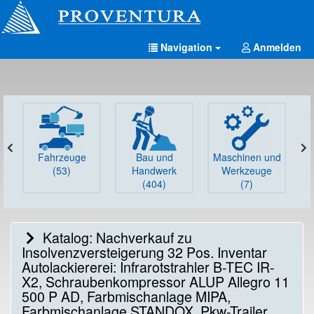
Navigation
Anmelden
Fahrzeuge
Bau und
Maschinen und
G
(53)
Handwerk
Werkzeuge
(404)
(7)
Katalog: Nachverkauf zu
Insolvenzversteigerung 32 Pos. Inventar
Autolackiererei: Infrarotstrahler B-TEC IR-
X2, Schraubenkompressor ALUP Allegro 11
500 P AD, Farbmischanlage MIPA,
Farbmischanlage STANDOX, Pkw-Trailer