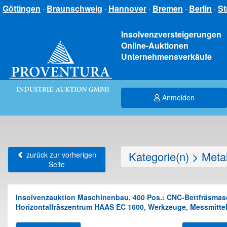
Göttingen
·
Braunschweig
·
Hannover
·
Bremen
·
Berlin
·
St
Insolvenzversteigerungen
Online-Auktionen
Unternehmensverkäufe
Anmelden
Kategorie(n)
>
Meta
zurück zur vorherigen
Seite
Insolvenzauktion Maschinenbau, 400 Pos.: CNC-Bettfräsma
Horizontalfräszentrum HAAS EC 1600, Werkzeuge, Messmittel,