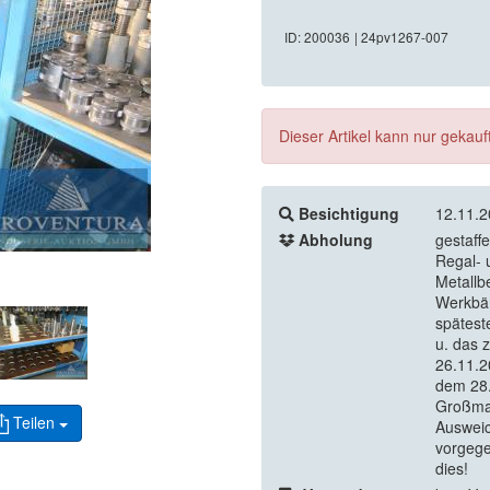
ID: 200036
| 24pv1267-007
Dieser Artikel kann nur gekau
Besichtigung
12.11.2
Abholung
gestaff
Regal- 
Metallb
Werkbän
spätest
u. das 
26.11.2
dem 28.
Großmas
Teilen
Ausweic
vorgege
dies!