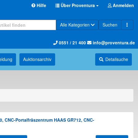
Hilfe
Über Proventura
Anmelden
Alle Kategorien
Suchen
0551 / 21 400
info@proventura.de
eldung
Auktions­archiv
Detailsuche
0, CNC-Portalfräszentrum HAAS GR712, CNC-