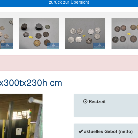
zurück zur Übersicht
x300tx230h cm
Restzeit
aktuelles Gebot (netto)