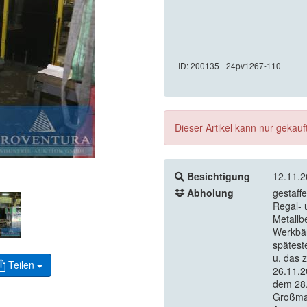
ID: 200135
| 24pv1267-110
Dieser Artikel kann nur gekau
Besichtigung
12.11.2
Abholung
gestaff
Regal- 
Metallb
Werkbän
spätest
u. das 
Teilen
26.11.2
dem 28.
Großmas