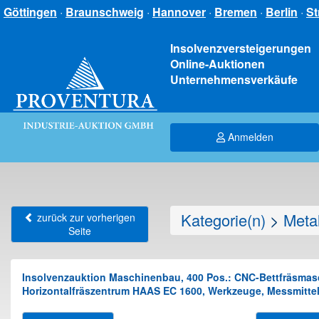
Göttingen
·
Braunschweig
·
Hannover
·
Bremen
·
Berlin
·
St
Insolvenzversteigerungen
Online-Auktionen
Unternehmensverkäufe
Anmelden
Kategorie(n)
>
Meta
zurück zur vorherigen
Seite
Insolvenzauktion Maschinenbau, 400 Pos.: CNC-Bettfräsma
Horizontalfräszentrum HAAS EC 1600, Werkzeuge, Messmittel,