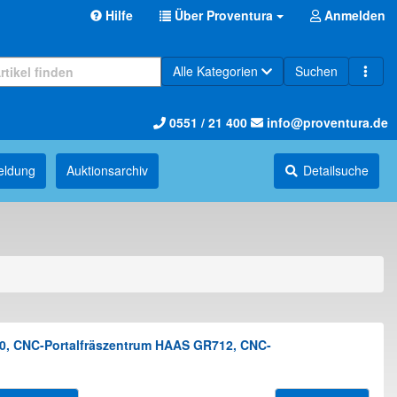
Hilfe
Über Proventura
Anmelden
Alle Kategorien
Suchen
0551 / 21 400
info@proventura.de
eldung
Auktions­archiv
Detailsuche
0, CNC-Portalfräszentrum HAAS GR712, CNC-