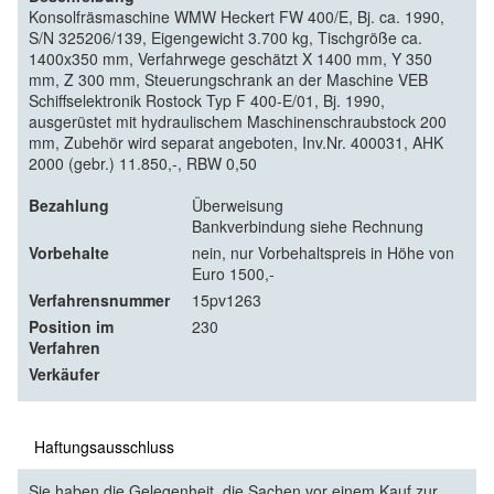
Konsolfräsmaschine WMW Heckert FW 400/E, Bj. ca. 1990,
S/N 325206/139, Eigengewicht 3.700 kg, Tischgröße ca.
1400x350 mm, Verfahrwege geschätzt X 1400 mm, Y 350
mm, Z 300 mm, Steuerungschrank an der Maschine VEB
Schiffselektronik Rostock Typ F 400-E/01, Bj. 1990,
ausgerüstet mit hydraulischem Maschinenschraubstock 200
mm, Zubehör wird separat angeboten, Inv.Nr. 400031, AHK
2000 (gebr.) 11.850,-, RBW 0,50
Bezahlung
Überweisung
Bankverbindung siehe Rechnung
Vorbehalte
nein, nur Vorbehaltspreis in Höhe von
Euro 1500,-
Verfahrensnummer
15pv1263
Position im
230
Verfahren
Verkäufer
Haftungsausschluss
Sie haben die Gelegenheit, die Sachen vor einem Kauf zur