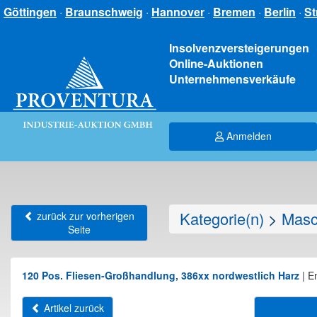
Göttingen
·
Braunschweig
·
Hannover
·
Bremen
·
Berlin
·
St
Insolvenzversteigerungen
Online-Auktionen
Unternehmensverkäufe
Anmelden
Kategorie(n)
>
Masc
zurück zur vorherigen
Seite
120 Pos. Fliesen-Großhandlung, 386xx nordwestlich Harz
|
E
Artikel zurück