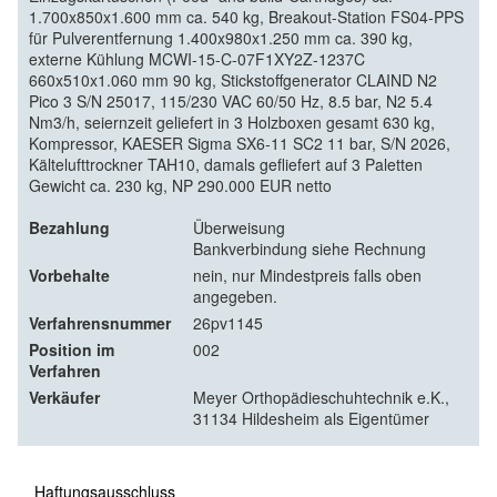
1.700x850x1.600 mm ca. 540 kg, Breakout-Station FS04-PPS
für Pulverentfernung 1.400x980x1.250 mm ca. 390 kg,
externe Kühlung MCWI-15-C-07F1XY2Z-1237C
660x510x1.060 mm 90 kg, Stickstoffgenerator CLAIND N2
Pico 3 S/N 25017, 115/230 VAC 60/50 Hz, 8.5 bar, N2 5.4
Nm3/h, seiernzeit geliefert in 3 Holzboxen gesamt 630 kg,
Kompressor, KAESER Sigma SX6-11 SC2 11 bar, S/N 2026,
Kältelufttrockner TAH10, damals gefliefert auf 3 Paletten
Gewicht ca. 230 kg, NP 290.000 EUR netto
Bezahlung
Überweisung
Bankverbindung siehe Rechnung
Vorbehalte
nein, nur Mindestpreis falls oben
angegeben.
Verfahrensnummer
26pv1145
Position im
002
Verfahren
Verkäufer
Meyer Orthopädieschuhtechnik e.K.,
31134 Hildesheim als Eigentümer
Haftungsausschluss