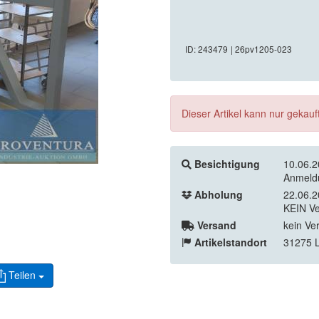
ID: 243479
| 26pv1205-023
Dieser Artikel kann nur gekau
Besichtigung
10.06.2
Anmeld
Abholung
22.06.2
KEIN Ve
Versand
kein Ve
Artikelstandort
31275 L
Teilen