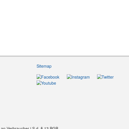
Sitemap
f an Verbraucher i.S.d. § 13 BGB.