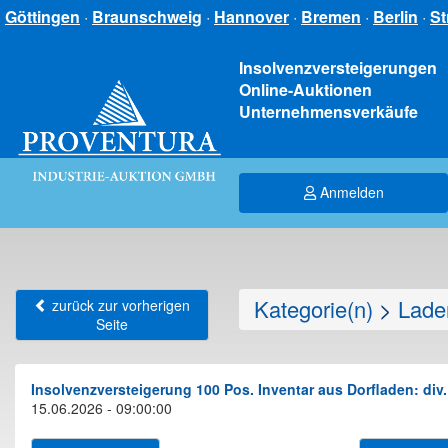
Göttingen
·
Braunschweig
·
Hannover
·
Bremen
·
Berlin
·
St
Insolvenzversteigerungen
Online-Auktionen
Unternehmensverkäufe
Anmelden
Kategorie(n)
>
Lade
zurück zur vorherigen
Seite
Insolvenzversteigerung 100 Pos. Inventar aus Dorfladen: di
15.06.2026 - 09:00:00