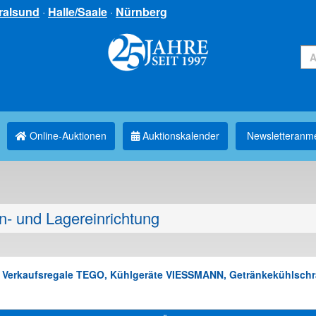
ralsund
·
Halle/Saale
·
Nürnberg
Online-Auktionen
Auktionskalender
Newsletter­anm
n- und Lagereinrichtung
v. Verkaufsregale TEGO, Kühlgeräte VIESSMANN, Getränkekühlschrä