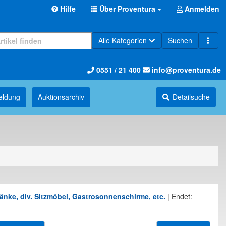
Hilfe
Über Proventura
Anmelden
Alle Kategorien
Suchen
0551 / 21 400
info@proventura.de
eldung
Auktions­archiv
Detailsuche
nke, div. Sitzmöbel, Gastrosonnenschirme, etc.
|
Endet: