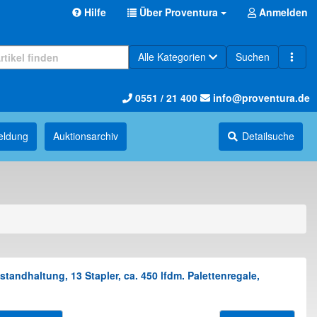
Hilfe
Über Proventura
Anmelden
Alle Kategorien
Suchen
0551 / 21 400
info@proventura.de
eldung
Auktions­archiv
Detailsuche
andhaltung, 13 Stapler, ca. 450 lfdm. Palettenregale,