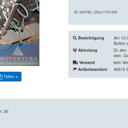
ID: 240792
| 25pv1175-430
Besichtigung
Am 13.0
Button 
Abholung
Di. den
sein. G
Versand
kein Ve
Artikelstandort
96515 
Teilen
r. 30