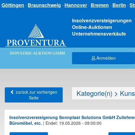
Göttingen
·
Braunschweig
·
Hannover
·
Bremen
·
Berlin
·
St
Insolvenzversteigerungen
Online-Auktionen
Unternehmensverkäufe
Anmelden
Kategorie(n)
>
Kunst
zurück zur vorherigen
Seite
Insolvenzversteigerung Sonnplast Solutions GmbH Zulieferer 
Büromöbel, etc.
|
Endet: 19.05.2026 - 09:00:00