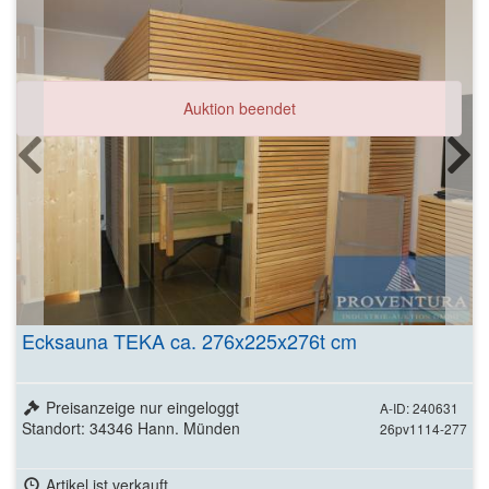
Auktion beendet
Ecksauna TEKA ca. 276x225x276t cm
Preisanzeige nur eingeloggt
A-ID: 240631
Standort: 34346 Hann. Münden
26pv1114-277
Artikel ist verkauft