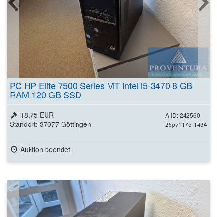
PC HP Elite 7500 Series MT Intel i5-3470 8 GB
RAM 120 GB SSD
18,75 EUR
A-ID: 242560
Standort: 37077 Göttingen
25pv1175-1434
Auktion beendet