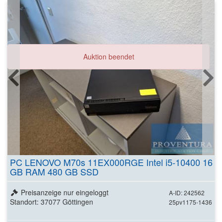
Auktion beendet
PC LENOVO M70s 11EX000RGE Intel i5-10400 16
GB RAM 480 GB SSD
Preisanzeige nur eingeloggt
A-ID: 242562
Standort: 37077 Göttingen
25pv1175-1436