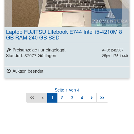
Laptop FUJITSU Lifebook E744 Intel i5-4210M 8
GB RAM 240 GB SSD
Preisanzeige nur eingeloggt
A-ID: 242567
Standort: 37077 Göttingen
25pv1175-1440
Auktion beendet
Seite 1 von 4
1
2
3
4