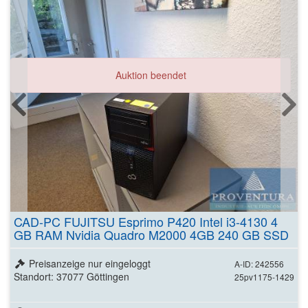
Auktion beendet
CAD-PC FUJITSU Esprimo P420 Intel i3-4130 4
GB RAM Nvidia Quadro M2000 4GB 240 GB SSD
Preisanzeige nur eingeloggt
A-ID: 242556
Standort: 37077 Göttingen
25pv1175-1429