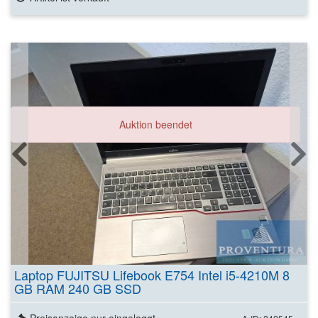
Auktion beendet
Laptop FUJITSU Lifebook E754 Intel i5-4210M 8
GB RAM 240 GB SSD