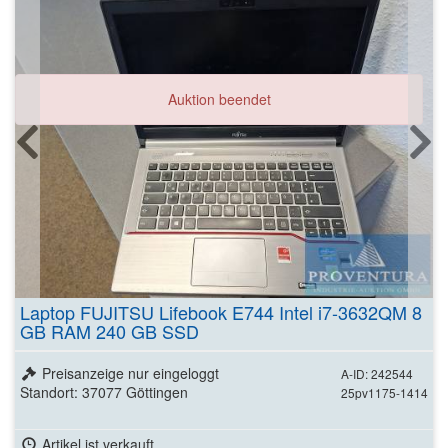
Auktion beendet
Laptop FUJITSU Lifebook E744 Intel i7-3632QM 8
GB RAM 240 GB SSD
Preisanzeige nur eingeloggt
A-ID: 242544
Standort: 37077 Göttingen
25pv1175-1414
Artikel ist verkauft