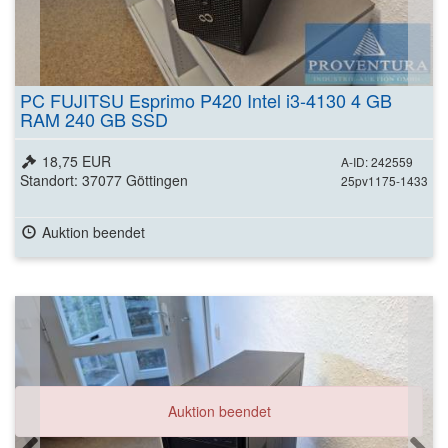
PC FUJITSU Esprimo P420 Intel i3-4130 4 GB
RAM 240 GB SSD
18,75 EUR
A-ID: 242559
Standort: 37077 Göttingen
25pv1175-1433
Auktion beendet
Auktion beendet