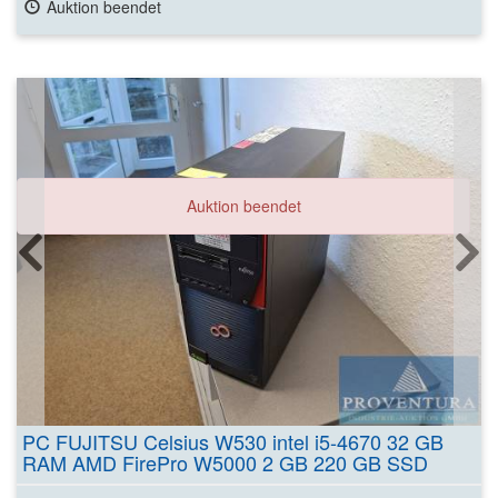
Auktion beendet
Auktion beendet
PC FUJITSU Celsius W530 intel i5-4670 32 GB
RAM AMD FirePro W5000 2 GB 220 GB SSD