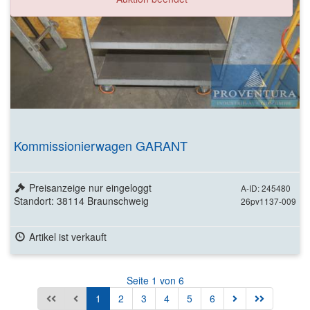
Kommissionierwagen GARANT
Preisanzeige nur eingeloggt
A-ID: 245480
Standort: 38114 Braunschweig
26pv1137-009
Artikel ist verkauft
Seite 1 von 6
1
2
3
4
5
6