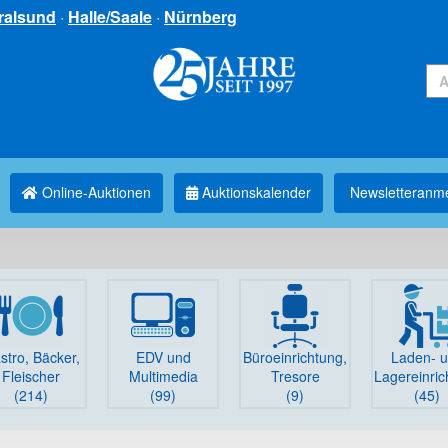
ralsund
·
Halle/Saale
·
Nürnberg
Online-Auktionen
Auktionskalender
Newsletter­anm
stro, Bäcker,
EDV und
Büro­einrichtung,
Laden- 
Fleischer
Multimedia
Tresore
Lager­einri
(214)
(99)
(9)
(45)