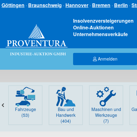
Göttingen
·
Braunschweig
·
Hannover
·
Bremen
·
Berlin
·
St
Insolvenzversteigerungen
Online-Auktionen
Unternehmensverkäufe
Anmelden
Fahrzeuge
Bau und
Maschinen und
Ga
(53)
Handwerk
Werkzeuge
(404)
(7)