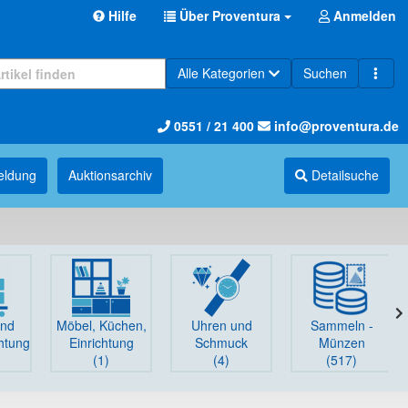
Hilfe
Über Proventura
Anmelden
Alle Kategorien
Suchen
0551 / 21 400
info@proventura.de
eldung
Auktions­archiv
Detailsuche
und
Möbel, Küchen,
Uhren und
Sammeln -
chtung
Einrichtung
Schmuck
Münzen
(1)
(4)
(517)