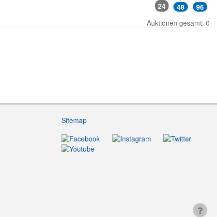
24
48
96
Auktionen gesamt: 0
Sitemap