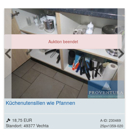
Auktion beendet
Küchenutensilien wie Pfannen
18,75 EUR
A-ID: 230469
Standort: 49377 Vechta
25pv1359-020