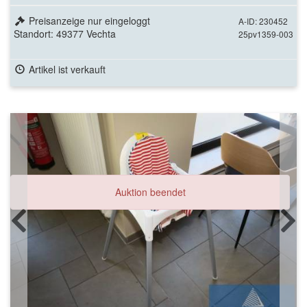
JYSK Hvidovre Polster u. Holzlehne
Preisanzeige nur eingeloggt
A-ID: 230452
Standort: 49377 Vechta
25pv1359-003
Artikel ist verkauft
Auktion beendet