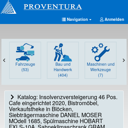
Navigation
Anmelden
Fahrzeuge
Bau und
Maschinen und
G
(53)
Handwerk
Werkzeuge
(404)
(7)
Katalog: Insolvenzversteigerung 46 Pos.
Cafe eingerichtet 2020, Bistromöbel,
Verkaufstheke in Blöcken,
Siebträgermaschine DANIEL MOSER
MOdell 1685, Spülmaschine HOBART
FXLS-10A, Sahneklimaschrank GRAM