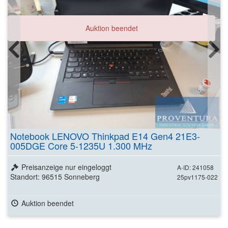
Auktion beendet
Notebook LENOVO Thinkpad E14 Gen4 21E3-
005DGE Core 5-1235U 1.300 MHz
Preisanzeige nur eingeloggt
A-ID: 241058
Standort: 96515 Sonneberg
25pv1175-022
Auktion beendet