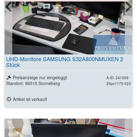
UHD-Monitore SAMSUNG S32A800NMUXEN 2
Stück
Preisanzeige nur eingeloggt
A-ID: 241059
Standort: 96515 Sonneberg
25pv1175-023
Artikel ist verkauft