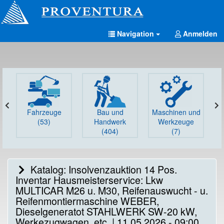
Navigation
Anmelden
Fahrzeuge
Bau und
Maschinen und
G
(53)
Handwerk
Werkzeuge
(404)
(7)
Katalog: Insolvenzauktion 14 Pos.
Inventar Hausmeisterservice: Lkw
MULTICAR M26 u. M30, Reifenauswucht - u.
Reifenmontiermaschine WEBER,
Dieselgeneratot STAHLWERK SW-20 kW,
Werkezugwagen, etc. | 11.05.2026 - 09:00