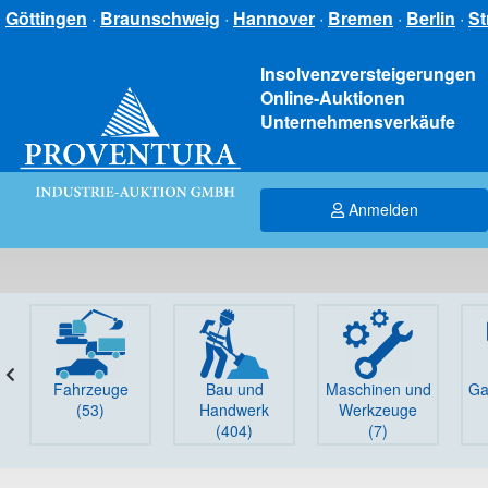
Göttingen
·
Braunschweig
·
Hannover
·
Bremen
·
Berlin
·
St
Insolvenzversteigerungen
Online-Auktionen
Unternehmensverkäufe
Anmelden
Fahrzeuge
Bau und
Maschinen und
Ga
(53)
Handwerk
Werkzeuge
(404)
(7)