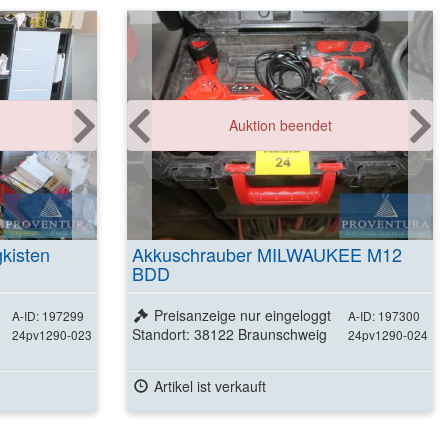
Weitere Details
Weitere Details
Auktion beendet
ansehen
ansehen
kisten
Akkuschrauber MILWAUKEE M12
BDD
Preisanzeige nur eingeloggt
A-ID: 197299
A-ID: 197300
Standort: 38122 Braunschweig
24pv1290-023
24pv1290-024
Artikel ist verkauft