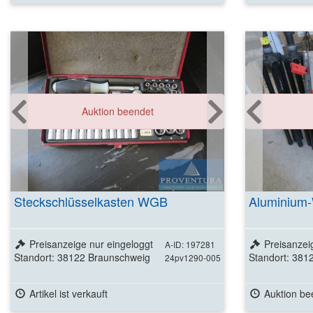
Auktion beendet
Steckschlüsselkasten WGB
Aluminium
Preisanzeige nur eingeloggt
Preisanzei
A-ID: 197281
Standort: 38122 Braunschweig
Standort: 381
24pv1290-005
Artikel ist verkauft
Auktion be