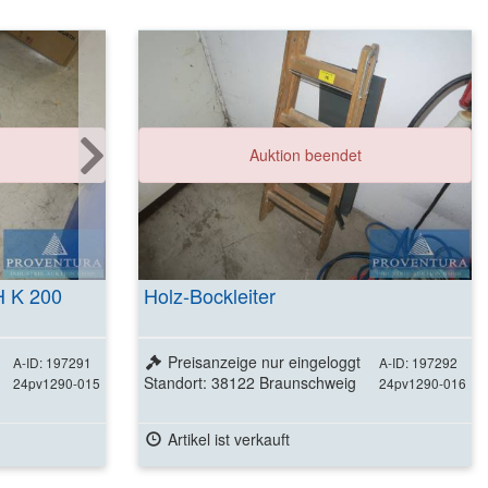
ls
Auktion beendet
 K 200
Holz-Bockleiter
Preisanzeige nur eingeloggt
A-ID: 197291
A-ID: 197292
Standort: 38122 Braunschweig
24pv1290-015
24pv1290-016
Artikel ist verkauft