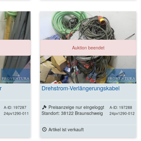
ls
Weitere Details
Auktion beendet
ansehen
r
Drehstrom-Verlängerungskabel
Preisanzeige nur eingeloggt
A-ID: 197287
A-ID: 197288
Standort: 38122 Braunschweig
24pv1290-011
24pv1290-012
Artikel ist verkauft