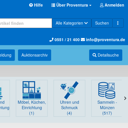
Hilfe
Über Proventura
Anmelden
Alle Kategorien
Suchen
0551 / 21 400
info@proventura.de
eldung
Auktions­archiv
Detailsuche
und
Möbel, Küchen,
Uhren und
Sammeln -
chtung
Einrichtung
Schmuck
Münzen
(1)
(4)
(517)