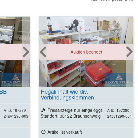
Weitere Details
Auktion beendet
ansehen
ABB
Regalinhalt wie div.
Verbindungsklemmen
Preisanzeige nur eingeloggt
A-ID: 197279
A-ID: 197280
Standort: 38122 Braunschweig
24pv1290-003
24pv1290-004
Artikel ist verkauft