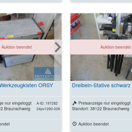
Weitere Detai
Auktion beendet
Auktion beendet
ansehen
-Werkzeugkisten ORSY
Dreibein-Stative schwarz
ge nur eingeloggt
Preisanzeige nur eingeloggt
A-ID: 197282
22 Braunschweig
Standort: 38122 Braunschweig
24pv1290-006
endet
Auktion beendet