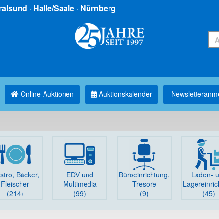
ralsund
·
Halle/Saale
·
Nürnberg
Online-Auktionen
Auktionskalender
Newsletter­anm
stro, Bäcker,
EDV und
Büro­einrichtung,
Laden- 
Fleischer
Multimedia
Tresore
Lager­einri
(214)
(99)
(9)
(45)