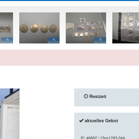
Restzeit
aktuelles Gebot
ID: 46662
| 15pv1283-044