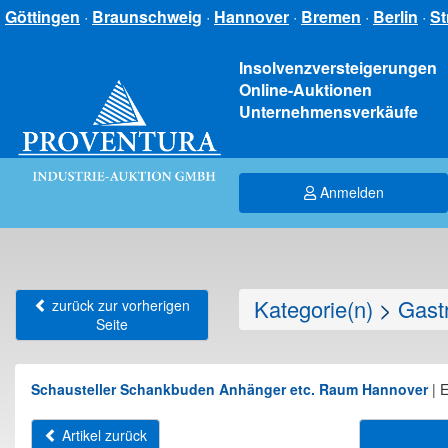
Göttingen
·
Braunschweig
·
Hannover
·
Bremen
·
Berlin
·
St
Insolvenzversteigerungen
Online-Auktionen
Unternehmensverkäufe
Anmelden
Kategorie(n)
>
Gastr
zurück zur vorherigen
Seite
Schausteller Schankbuden Anhänger etc. Raum Hannover
|
E
Artikel zurück