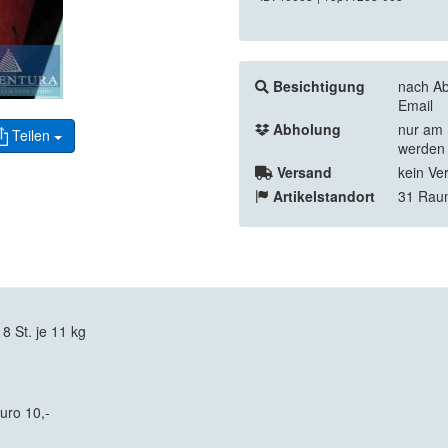
Besichtigung
nach Ab
Email
Abholung
nur am 
Teilen
werden 
Versand
kein Ve
Artikelstandort
31 Rau
 St. je 11 kg
uro 10,-