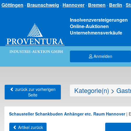
Göttingen
·
Braunschweig
·
Hannover
·
Bremen
·
Berlin
·
St
Insolvenzversteigerungen
Online-Auktionen
Unternehmensverkäufe
Anmelden
Kategorie(n)
>
Gastr
zurück zur vorherigen
Seite
Schausteller Schankbuden Anhänger etc. Raum Hannover
|
E
Artikel zurück