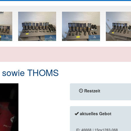
e sowie THOMS
Restzeit
aktuelles Gebot
ID: 46668
| 15pv1283-068