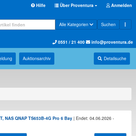
Hilfe
Über Proventura
Anmelden
Alle Kategorien
Suchen
0551 / 21 400
info@proventura.de
eldung
Auktions­archiv
Detailsuche
DFT, NAS QNAP TS653B-4G Pro 6 Bay
|
Endet: 04.06.2026 -