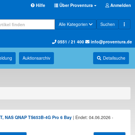
Hilfe
Über Proventura
Anmelden
Alle Kategorien
Suchen
0551 / 21 400
info@proventura.de
eldung
Auktions­archiv
Detailsuche
DFT, NAS QNAP TS653B-4G Pro 6 Bay
|
Endet: 04.06.2026 -