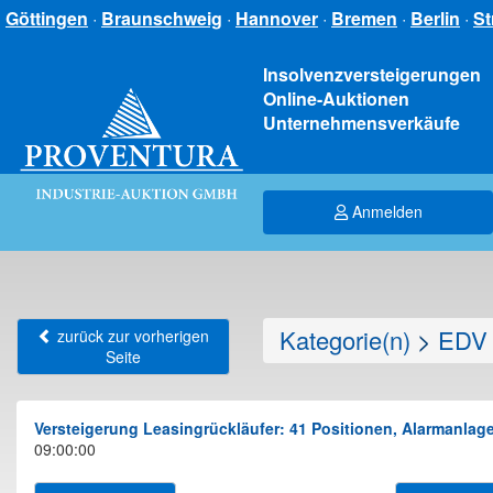
Göttingen
·
Braunschweig
·
Hannover
·
Bremen
·
Berlin
·
St
Insolvenzversteigerungen
Online-Auktionen
Unternehmensverkäufe
Anmelden
Kategorie(n)
>
EDV 
zurück zur vorherigen
Seite
Versteigerung Leasingrückläufer: 41 Positionen, Alarmanl
09:00:00