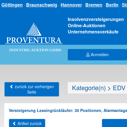
Göttingen
·
Braunschweig
·
Hannover
·
Bremen
·
Berlin
·
St
Insolvenzversteigerungen
Online-Auktionen
Unternehmensverkäufe
Anmelden
Kategorie(n)
>
EDV 
zurück zur vorherigen
Seite
Versteigerung Leasingrückläufer: 30 Positionen, Alarmanlag
Artikel zurück