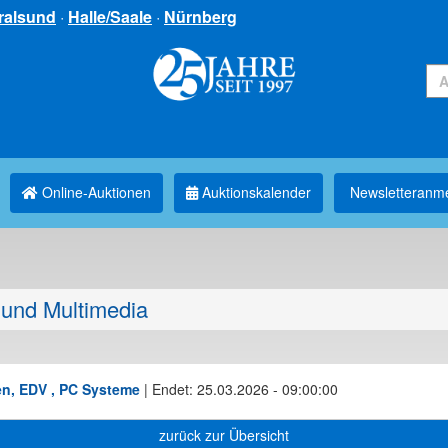
ralsund
·
Halle/Saale
·
Nürnberg
Online-Auktionen
Auktionskalender
Newsletter­anm
und Multimedia
en, EDV , PC Systeme
|
Endet: 25.03.2026 - 09:00:00
zurück zur Übersicht