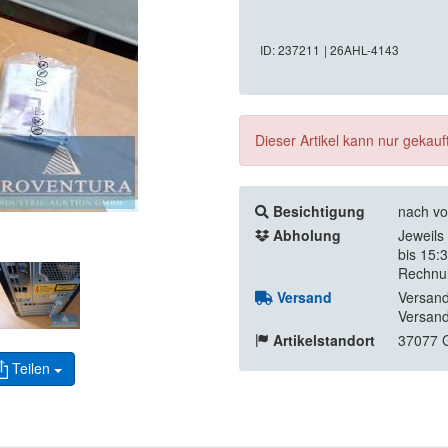
ID: 237211
| 26AHL-4143
Dieser Artikel kann nur gekau
Besichtigung
nach vo
Abholung
Jeweils
bis 15:
Rechnu
Versand
Versand
Versand
Artikelstandort
37077 G
Teilen