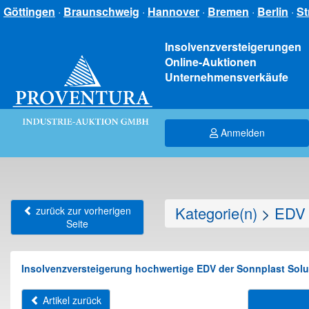
Göttingen
·
Braunschweig
·
Hannover
·
Bremen
·
Berlin
·
St
Insolvenzversteigerungen
Online-Auktionen
Unternehmensverkäufe
Anmelden
Kategorie(n)
>
EDV 
zurück zur vorherigen
Seite
Insolvenzversteigerung hochwertige EDV der Sonnplast Sol
Artikel zurück