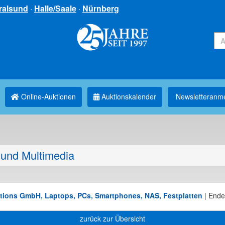
ralsund
·
Halle/Saale
·
Nürnberg
Online-Auktionen
Auktionskalender
Newsletter­anm
und Multimedia
utions GmbH, Laptops, PCs, Smartphones, NAS, Festplatten
|
Ende
zurück zur Übersicht