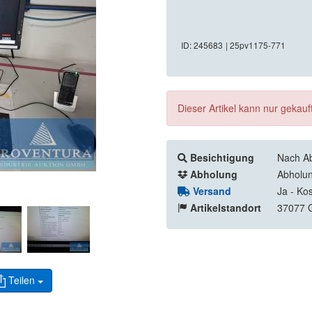
ID: 245683
| 25pv1175-771
Dieser Artikel kann nur gekau
Besichtigung
Nach Ab
Abholung
Abholun
Versand
Ja - Ko
Artikelstandort
37077 G
Teilen