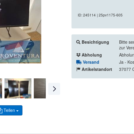
ID: 245114
| 25pv1175-605
Besichtigung
Bitte s
zur Ver
Abholung
Abholun
Versand
Ja - Ko
Artikelstandort
37077 G
Teilen