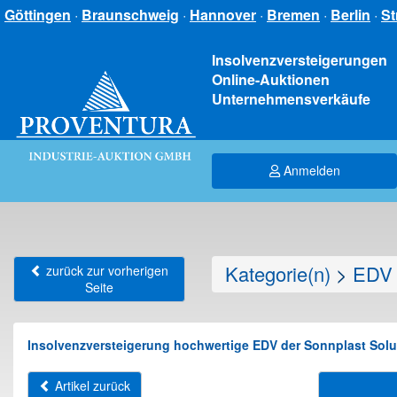
Göttingen
·
Braunschweig
·
Hannover
·
Bremen
·
Berlin
·
St
Insolvenzversteigerungen
Online-Auktionen
Unternehmensverkäufe
Anmelden
Kategorie(n)
>
EDV 
zurück zur vorherigen
Seite
Insolvenzversteigerung hochwertige EDV der Sonnplast Sol
Artikel zurück