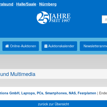
ralsund
·
Halle/Saale
·
Nürnberg
Online-Auktionen
Auktionskalender
Newsletter­anm
und Multimedia
utions GmbH, Laptops, PCs, Smartphones, NAS, Festplatten
|
Ende
zurück zur Übersicht