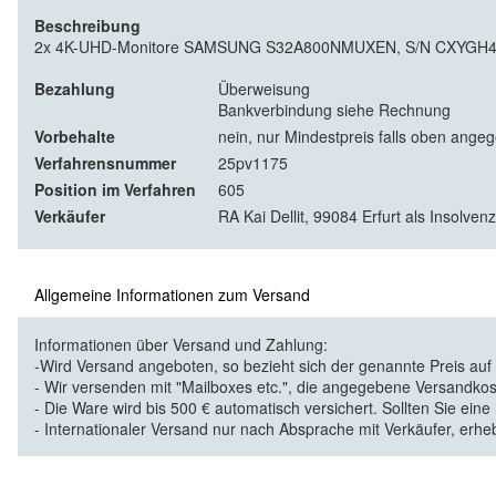
Beschreibung
2x 4K-UHD-Monitore SAMSUNG S32A800NMUXEN, S/N CXYGH4
Bezahlung
Überweisung
Bankverbindung siehe Rechnung
Vorbehalte
nein, nur Mindestpreis falls oben ange
Verfahrensnummer
25pv1175
Position im Verfahren
605
Verkäufer
RA Kai Dellit, 99084 Erfurt als Insolven
Allgemeine Informationen zum Versand
Informationen über Versand und Zahlung:
-Wird Versand angeboten, so bezieht sich der genannte Preis au
- Wir versenden mit "Mailboxes etc.", die angegebene Versandkos
- Die Ware wird bis 500 € automatisch versichert. Sollten Sie eine
- Internationaler Versand nur nach Absprache mit Verkäufer, erhe